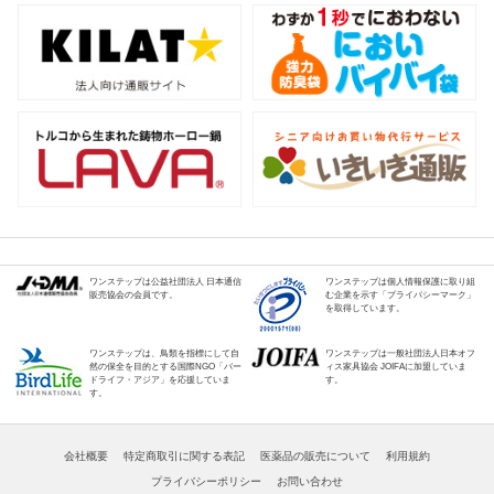
ワンステップは公益社団法人 日本通信
ワンステップは個人情報保護に取り組
販売協会の会員です。
む企業を示す「プライバシーマーク」
を取得しています。
ワンステップは、鳥類を指標にして自
ワンステップは一般社団法人日本オフ
然の保全を目的とする国際NGO「バー
ィス家具協会 JOIFAに加盟していま
ドライフ・アジア」を応援していま
す。
す。
会社概要
特定商取引に関する表記
医薬品の販売について
利用規約
プライバシーポリシー
お問い合わせ