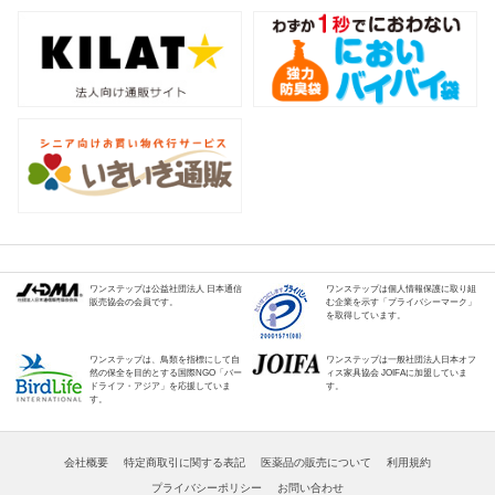
ワンステップは公益社団法人 日本通信
ワンステップは個人情報保護に取り組
販売協会の会員です。
む企業を示す「プライバシーマーク」
を取得しています。
ワンステップは、鳥類を指標にして自
ワンステップは一般社団法人日本オフ
然の保全を目的とする国際NGO「バー
ィス家具協会 JOIFAに加盟していま
ドライフ・アジア」を応援していま
す。
す。
会社概要
特定商取引に関する表記
医薬品の販売について
利用規約
プライバシーポリシー
お問い合わせ