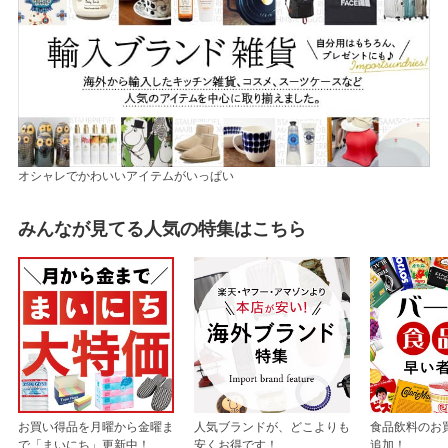
オシャレでかわいいアイテムがいっぱい
みんなが見てる人気の特集はこちら
お買い得品を月曜から金曜ま
人気ブランドが、どこよりも
食品飲料のお
で「まいにち」更新中！
安くお得です！
追加！