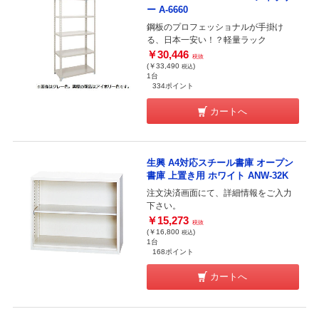
ー A-6660
鋼板のプロフェッショナルが手掛け
る、日本一安い！？軽量ラック
￥30,446
税抜
(￥33,490
)
税込
1台
334ポイント
カートへ
生興 A4対応スチール書庫 オープン
書庫 上置き用 ホワイト ANW-32K
注文決済画面にて、詳細情報をご入力
下さい。
￥15,273
税抜
(￥16,800
)
税込
1台
168ポイント
カートへ