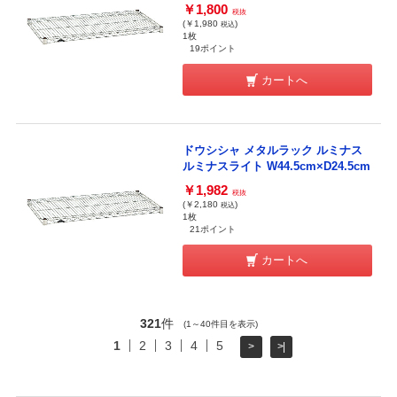
￥1,800
税抜
(￥1,980
)
税込
1枚
19ポイント
カートへ
ドウシシャ メタルラック ルミナス
ルミナスライト W44.5cm×D24.5cm
￥1,982
税抜
(￥2,180
)
税込
1枚
21ポイント
カートへ
321
件
(1～40件目を表示)
1
2
3
4
5
>
>|