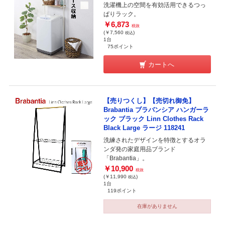
洗濯機上の空間を有効活用できるつっ
ぱりラック。
￥6,873
税抜
(￥7,560
)
税込
1台
75ポイント
カートへ
【売りつくし】【売切れ御免】
Brabantia ブラバンシア ハンガーラ
ック ブラック Linn Clothes Rack
Black Large ラージ 118241
洗練されたデザインを特徴とするオラ
ンダ発の家庭用品ブランド
「Brabantia」。
￥10,900
税抜
(￥11,990
)
税込
1台
119ポイント
在庫がありません