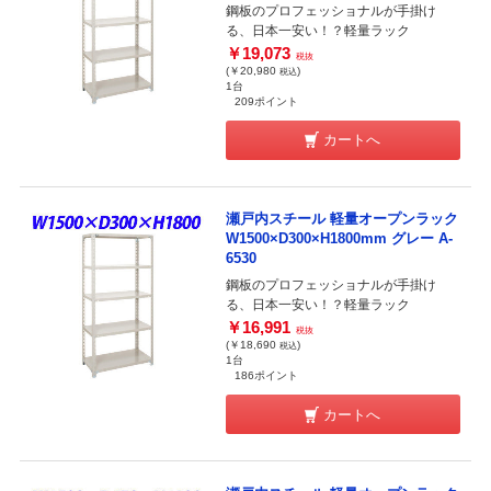
鋼板のプロフェッショナルが手掛け
る、日本一安い！？軽量ラック
￥19,073
税抜
(￥20,980
)
税込
1台
209ポイント
カートへ
瀬戸内スチール 軽量オープンラック
W1500×D300×H1800mm グレー A-
6530
鋼板のプロフェッショナルが手掛け
る、日本一安い！？軽量ラック
￥16,991
税抜
(￥18,690
)
税込
1台
186ポイント
カートへ