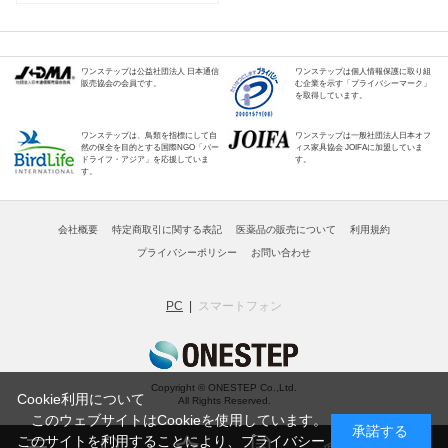
ワンステップは公益社団法人 日本通信
ワンステップは個人情報保護に取り組
販売協会の会員です。
む企業を示す「プライバシーマーク」
を取得しています。
ワンステップは、鳥類を指標にして自
ワンステップは一般社団法人日本オフ
然の保全を目的とする国際NGO「バー
ィス家具協会 JOIFAに加盟していま
ドライフ・アジア」を応援していま
す。
す。
会社概要
特定商取引に関する表記
医薬品の販売について
利用規約
プライバシーポリシー
お問い合わせ
PC
スマートフォン
Copyright © ONESTEP Co.,Ltd.
Cookie利用について
All Rights Reserved.
このウェブサイトはCookieを使用しています。
承諾する
このサイトを利用することにより、
プライバシー