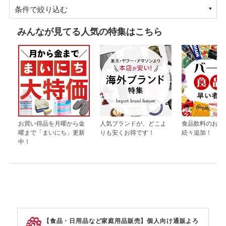
条件で絞り込む
みんなが見てる人気の特集はこちら
お買い得品を月曜から金
人気ブランドが、どこよ
食品飲料のお買
曜まで「まいにち」更新
りも安くお得です！
続々追加！
中！
【食品・日用品など家庭用品販売】個人向け通販よろ