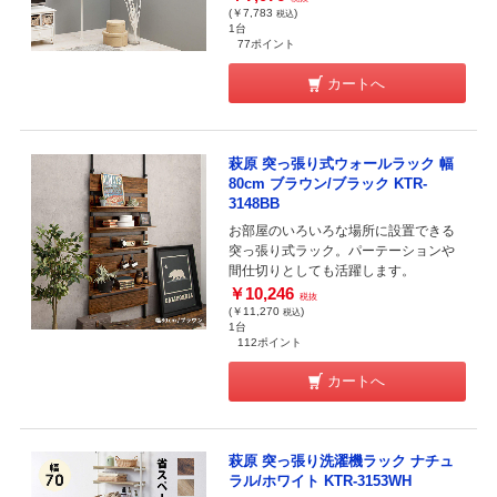
(￥7,783
)
税込
1台
77ポイント
カートへ
萩原 突っ張り式ウォールラック 幅
80cm ブラウン/ブラック KTR-
3148BB
お部屋のいろいろな場所に設置できる
突っ張り式ラック。パーテーションや
間仕切りとしても活躍します。
￥10,246
税抜
(￥11,270
)
税込
1台
112ポイント
カートへ
萩原 突っ張り洗濯機ラック ナチュ
ラル/ホワイト KTR-3153WH