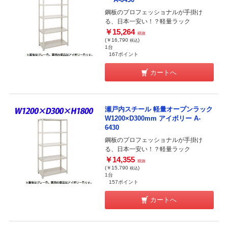
鋼板のプロフェッショナルが手掛け
る、日本一安い！？軽量ラック
￥15,264
税抜
(￥16,790
)
税込
1台
167ポイント
カートへ
瀬戸内スチール 軽量オープンラック
W1200×D300mm アイボリー A-
6430
鋼板のプロフェッショナルが手掛け
る、日本一安い！？軽量ラック
￥14,355
税抜
(￥15,790
)
税込
1台
157ポイント
カートへ