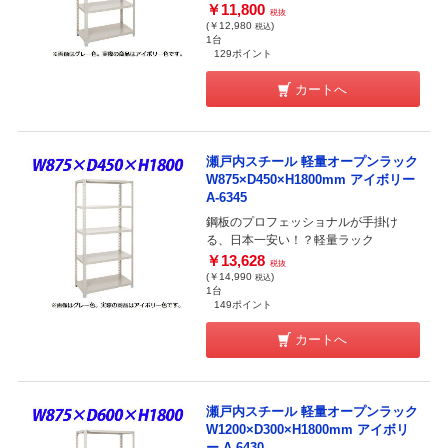
￥11,800
税抜
(￥12,980
)
税込
1台
129ポイント
カートへ
瀬戸内スチール 軽量オープンラック
W875×D450×H1800mm アイボリー
A-6345
鋼板のプロフェッショナルが手掛け
る、日本一安い！？軽量ラック
￥13,628
税抜
(￥14,990
)
税込
1台
149ポイント
カートへ
瀬戸内スチール 軽量オープンラック
W1200×D300×H1800mm アイボリ
ー A-6430