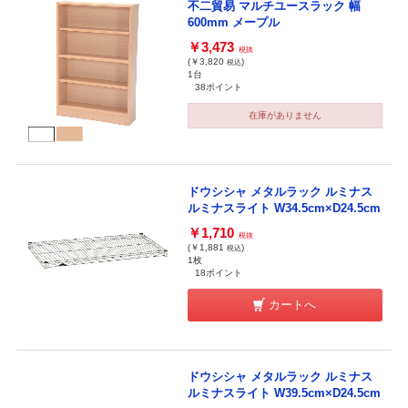
不二貿易 マルチユースラック 幅
600mm メープル
￥3,473
税抜
(￥3,820
)
税込
1台
38ポイント
在庫がありません
ドウシシャ メタルラック ルミナス
ルミナスライト W34.5cm×D24.5cm
￥1,710
税抜
(￥1,881
)
税込
1枚
18ポイント
カートへ
ドウシシャ メタルラック ルミナス
ルミナスライト W39.5cm×D24.5cm