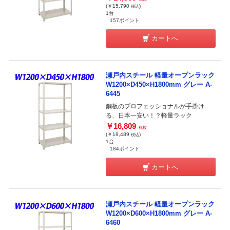
(￥15,790
)
税込
1台
157ポイント
カートへ
瀬戸内スチール 軽量オープンラック
W1200×D450×H1800mm グレー A-
6445
鋼板のプロフェッショナルが手掛け
る、日本一安い！？軽量ラック
￥16,809
税抜
(￥18,489
)
税込
1台
184ポイント
カートへ
瀬戸内スチール 軽量オープンラック
W1200×D600×H1800mm グレー A-
6460