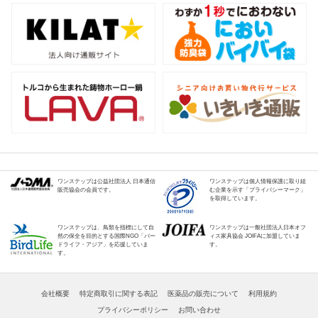
ワンステップは公益社団法人 日本通信
ワンステップは個人情報保護に取り組
販売協会の会員です。
む企業を示す「プライバシーマーク」
を取得しています。
ワンステップは、鳥類を指標にして自
ワンステップは一般社団法人日本オフ
然の保全を目的とする国際NGO「バー
ィス家具協会 JOIFAに加盟していま
ドライフ・アジア」を応援していま
す。
す。
会社概要
特定商取引に関する表記
医薬品の販売について
利用規約
プライバシーポリシー
お問い合わせ