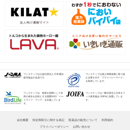
ワンステップは公益社団法人 日本通信
ワンステップは個人情報保護に取り組
販売協会の会員です。
む企業を示す「プライバシーマーク」
を取得しています。
ワンステップは、鳥類を指標にして自
ワンステップは一般社団法人日本オフ
然の保全を目的とする国際NGO「バー
ィス家具協会 JOIFAに加盟していま
ドライフ・アジア」を応援していま
す。
す。
会社概要
特定商取引に関する表記
医薬品の販売について
利用規約
プライバシーポリシー
お問い合わせ