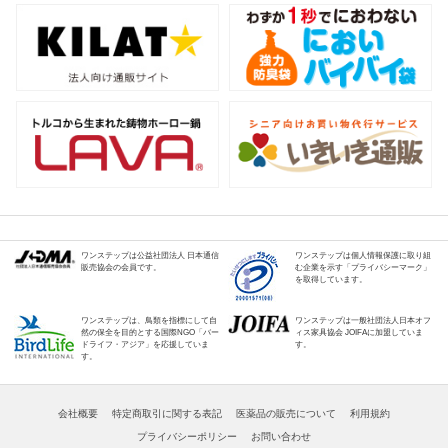
ワンステップは公益社団法人 日本通信
ワンステップは個人情報保護に取り組
販売協会の会員です。
む企業を示す「プライバシーマーク」
を取得しています。
ワンステップは、鳥類を指標にして自
ワンステップは一般社団法人日本オフ
然の保全を目的とする国際NGO「バー
ィス家具協会 JOIFAに加盟していま
ドライフ・アジア」を応援していま
す。
す。
会社概要
特定商取引に関する表記
医薬品の販売について
利用規約
プライバシーポリシー
お問い合わせ