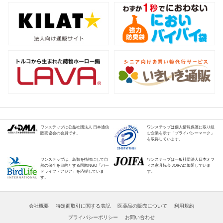
ワンステップは公益社団法人 日本通信
ワンステップは個人情報保護に取り組
販売協会の会員です。
む企業を示す「プライバシーマーク」
を取得しています。
ワンステップは、鳥類を指標にして自
ワンステップは一般社団法人日本オフ
然の保全を目的とする国際NGO「バー
ィス家具協会 JOIFAに加盟していま
ドライフ・アジア」を応援していま
す。
す。
会社概要
特定商取引に関する表記
医薬品の販売について
利用規約
プライバシーポリシー
お問い合わせ