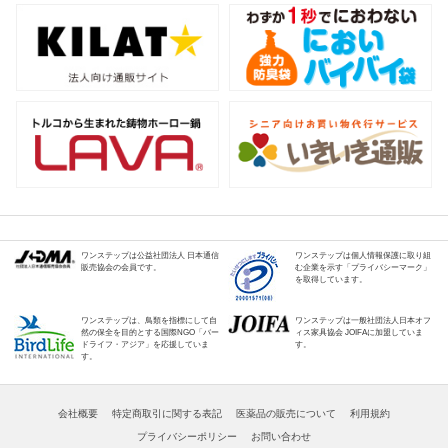
ワンステップは公益社団法人 日本通信
ワンステップは個人情報保護に取り組
販売協会の会員です。
む企業を示す「プライバシーマーク」
を取得しています。
ワンステップは、鳥類を指標にして自
ワンステップは一般社団法人日本オフ
然の保全を目的とする国際NGO「バー
ィス家具協会 JOIFAに加盟していま
ドライフ・アジア」を応援していま
す。
す。
会社概要
特定商取引に関する表記
医薬品の販売について
利用規約
プライバシーポリシー
お問い合わせ