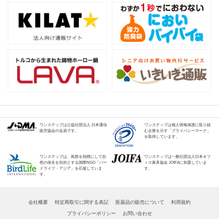
ワンステップは公益社団法人 日本通信
ワンステップは個人情報保護に取り組
販売協会の会員です。
む企業を示す「プライバシーマーク」
を取得しています。
ワンステップは、鳥類を指標にして自
ワンステップは一般社団法人日本オフ
然の保全を目的とする国際NGO「バー
ィス家具協会 JOIFAに加盟していま
ドライフ・アジア」を応援していま
す。
す。
会社概要
特定商取引に関する表記
医薬品の販売について
利用規約
プライバシーポリシー
お問い合わせ