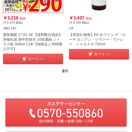
￥3,216
￥3,437
税抜
税抜
(￥3,473
税込
)
(￥3,780
税込
)
1箱(12本)
1本
賞味期限:27.02.28 【送料弊社負担】
【売切れ御免】KK 白ワイン デ・ロ
赤穂化成 熱中対策水 10倍濃縮 シト
ーチ ロシアン・リヴァー・ヴァレ
ラス味 500ml 12本【他商品と同時購
ー シャルドネ 750ml
入不可】
カートへ
カートへ
8
件