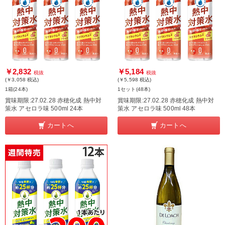
￥2,832
￥5,184
税抜
税抜
(￥3,058
税込
)
(￥5,598
税込
)
1箱(24本)
1セット(48本)
賞味期限:27.02.28 赤穂化成 熱中対
賞味期限:27.02.28 赤穂化成 熱中対
策水 アセロラ味 500ml 24本
策水 アセロラ味 500ml 48本
カートへ
カートへ