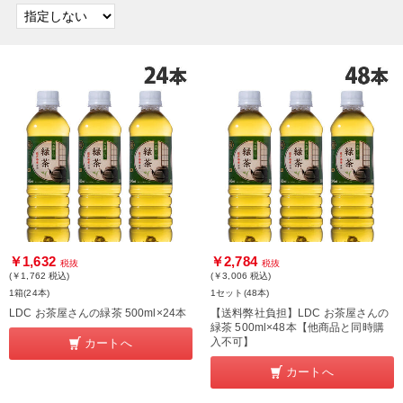
￥1,632
￥2,784
税抜
税抜
(￥1,762
税込
)
(￥3,006
税込
)
1箱(24本)
1セット(48本)
LDC お茶屋さんの緑茶 500ml×24本
【送料弊社負担】LDC お茶屋さんの
緑茶 500ml×48本【他商品と同時購
入不可】
カートへ
カートへ