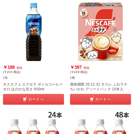
￥188
￥397
税抜
税抜
(￥203
税込
)
(￥428
税込
)
1本
1個
ネスカフェ エクセラ ボトルコーヒー
賞味期限:26.12.31 ネスレ ふわラテ
ゼロ ほのかな甘さ 900ml
ちいかわ アソートパック 15本入
カートへ
カートへ