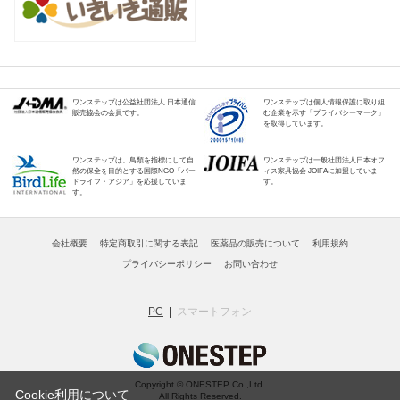
ワンステップは公益社団法人 日本通信
ワンステップは個人情報保護に取り組
販売協会の会員です。
む企業を示す「プライバシーマーク」
を取得しています。
ワンステップは、鳥類を指標にして自
ワンステップは一般社団法人日本オフ
然の保全を目的とする国際NGO「バー
ィス家具協会 JOIFAに加盟していま
ドライフ・アジア」を応援していま
す。
す。
会社概要
特定商取引に関する表記
医薬品の販売について
利用規約
プライバシーポリシー
お問い合わせ
PC
スマートフォン
Copyright © ONESTEP Co.,Ltd.
Cookie利用について
All Rights Reserved.