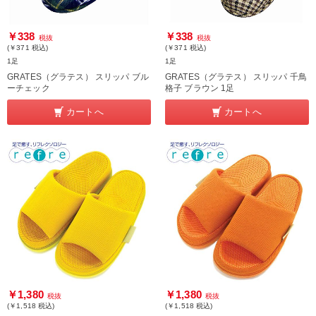
￥338
￥338
税抜
税抜
(￥371
税込
)
(￥371
税込
)
1足
1足
GRATES（グラテス） スリッパ ブル
GRATES（グラテス） スリッパ 千鳥
ーチェック
格子 ブラウン 1足
カートへ
カートへ
￥1,380
￥1,380
税抜
税抜
(￥1,518
税込
)
(￥1,518
税込
)