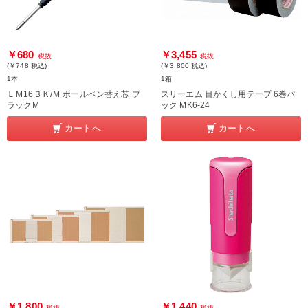
￥680
￥3,455
税抜
税抜
(￥748
税込
)
(￥3,800
税込
)
1本
1箱
ＬＭ16ＢＫ/Ｍ ボールペン替え芯 ブ
スリーエム 目かくし用テープ 6巻パ
ラックＭ
ック MK6-24
カートへ
カートへ
￥1,800
￥1,440
税抜
税抜