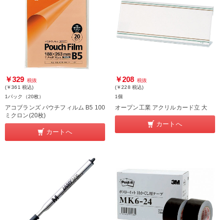
￥329
￥208
税抜
税抜
(￥361
税込
)
(￥228
税込
)
1パック（20枚）
1個
アコブランズ パウチフィルム B5 100
オープン工業 アクリルカード立 大
ミクロン(20枚)
カートへ
カートへ