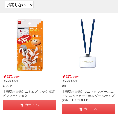
￥271
￥271
税抜
税抜
(￥298
税込
)
(￥298
税込
)
1パック
1個
【売切れ御免】ニトムズ フック 徳用
【売切れ御免】ソニック スペースエ
ピンフック 8個入
イジ ネックカードホルダー ICサイズ
ブルー EX-2680-B
カートへ
カートへ