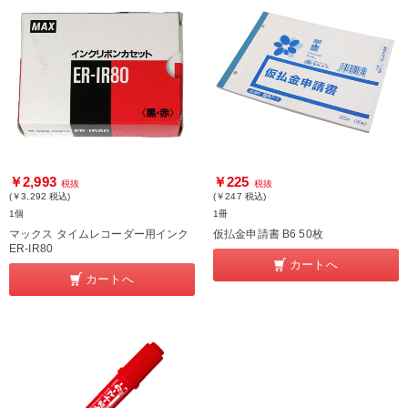
￥2,993
￥225
税抜
税抜
(￥3,292
税込
)
(￥247
税込
)
1個
1冊
マックス タイムレコーダー用インク
仮払金申請書 B6 50枚
ER-IR80
カートへ
カートへ