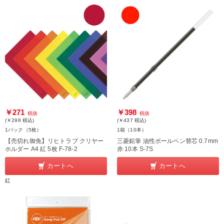
￥271
￥398
税抜
税抜
(￥298
税込
)
(￥437
税込
)
1パック（5枚）
1箱（10本）
【売切れ御免】リヒトラブ クリヤー
三菱鉛筆 油性ボールペン替芯 0.7mm
ホルダー A4 紅 5枚 F-78-2
赤 10本 S-7S
カートへ
カートへ
紅