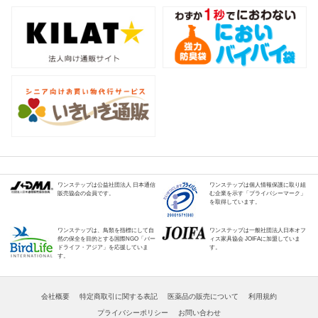
ワンステップは公益社団法人 日本通信
ワンステップは個人情報保護に取り組
販売協会の会員です。
む企業を示す「プライバシーマーク」
を取得しています。
ワンステップは、鳥類を指標にして自
ワンステップは一般社団法人日本オフ
然の保全を目的とする国際NGO「バー
ィス家具協会 JOIFAに加盟していま
ドライフ・アジア」を応援していま
す。
す。
会社概要
特定商取引に関する表記
医薬品の販売について
利用規約
プライバシーポリシー
お問い合わせ