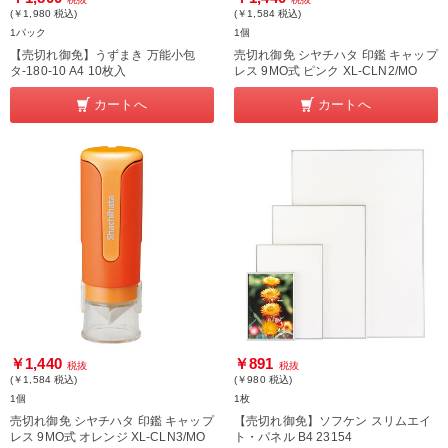
(￥1,980
税込
)
(￥1,584
税込
)
1パック
1個
【売切れ御免】うずまき 万能小包
売切れ御免 シヤチハタ 印鑑 キャップ
タ-180-10 A4 10枚入
レス 9MO式 ピンク XL-CLN2/MO
カートへ
カートへ
￥1,440
￥891
税抜
税抜
(￥1,584
税込
)
(￥980
税込
)
1個
1枚
売切れ御免 シヤチハタ 印鑑 キャップ
【売切れ御免】ソフケン スリムエイ
レス 9MO式 オレンジ XL-CLN3/MO
ト・パネル B4 23154