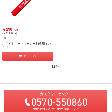
￥198
税抜
(￥217
税込
)
1本
ホワイトボードマーカー補充用イン
キ 赤
カートへ
17
件