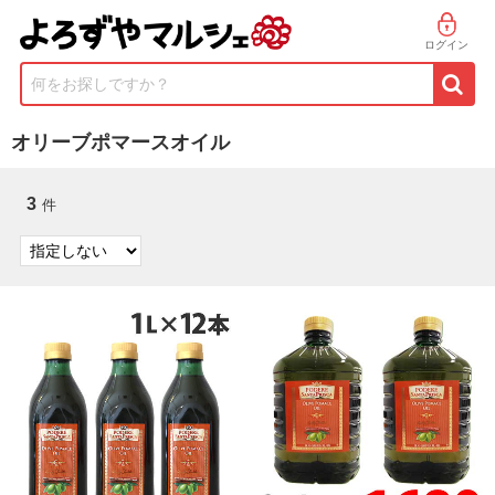
ログイン
何をお探しですか？
オリーブポマースオイル
3
件