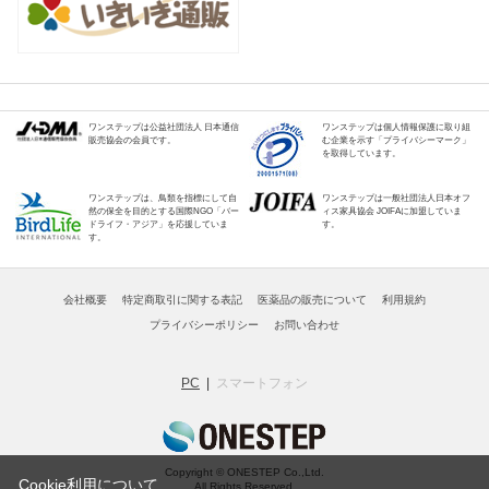
ワンステップは公益社団法人 日本通信
ワンステップは個人情報保護に取り組
販売協会の会員です。
む企業を示す「プライバシーマーク」
を取得しています。
ワンステップは、鳥類を指標にして自
ワンステップは一般社団法人日本オフ
然の保全を目的とする国際NGO「バー
ィス家具協会 JOIFAに加盟していま
ドライフ・アジア」を応援していま
す。
す。
会社概要
特定商取引に関する表記
医薬品の販売について
利用規約
プライバシーポリシー
お問い合わせ
PC
スマートフォン
Copyright © ONESTEP Co.,Ltd.
Cookie利用について
All Rights Reserved.