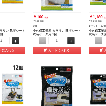
￥100
￥1,180
税抜
税
￥110
￥1,298
税込
税込
1個
1セット（12
ラリン 除湿シート
小久保工業所 カラリン 除湿シート
小久保工業所
2個
衣装ケース用 1個
衣装ケース用
＋
－
＋
－
トに入れる
カートに入れる