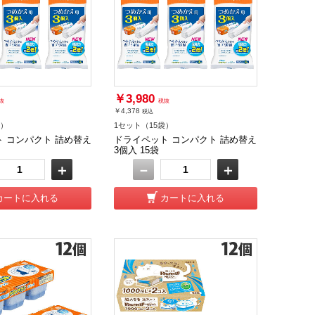
￥3,980
抜
税抜
￥4,378
税込
袋）
1セット（15袋）
 コンパクト 詰め替え
ドライペット コンパクト 詰め替え
3個入 15袋
＋
－
＋
カートに入れる
カートに入れる