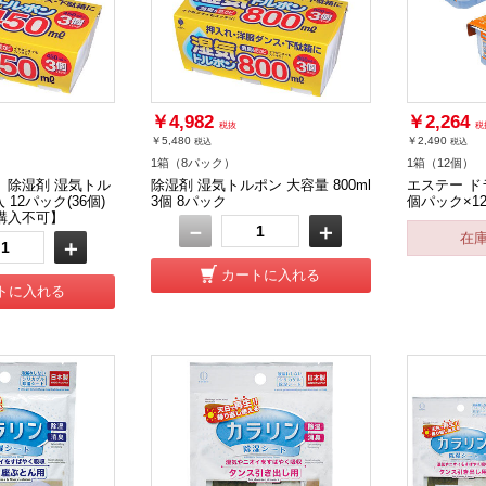
￥4,982
￥2,264
税抜
税
￥5,480
￥2,490
税込
税込
1箱（8パック）
1箱（12個）
】除湿剤 湿気トル
除湿剤 湿気トルポン 大容量 800ml
エステー ド
入 12パック(36個)
3個 8パック
個パック×1
購入不可】
－
＋
在
＋
カートに入れる
トに入れる