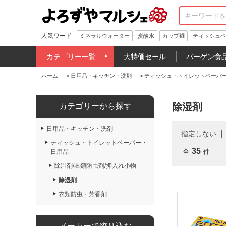
人気ワード
ミネラルウォーター
炭酸水
カップ麺
ティッシュペ
カテゴリー一覧
大特価セール
バーゲン食
ホーム
>
日用品・キッチン・洗剤
>
ティッシュ・トイレットペーパ
除湿剤
カテゴリーから探す
日用品・キッチン・洗剤
指定しない
ティッシュ・トイレットペーパー・
35
全
件
日用品
除湿剤/衣類防虫剤/押入れ小物
除湿剤
衣類防虫・芳香剤