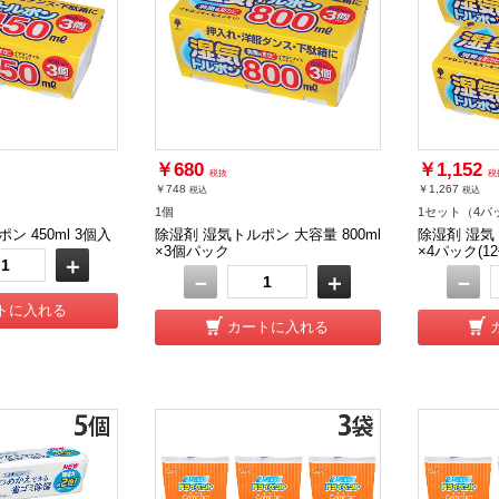
￥680
￥1,152
税抜
税
￥748
￥1,267
税込
税込
1個
1セット（4パ
ン 450ml 3個入
除湿剤 湿気トルポン 大容量 800ml
除湿剤 湿気ト
×3個パック
×4パック(12
＋
－
＋
－
トに入れる
カートに入れる