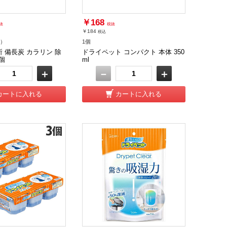
￥168
抜
税抜
￥184
税込
個）
1個
 備長炭 カラリン 除
ドライペット コンパクト 本体 350
個
ml
＋
－
＋
カートに入れる
カートに入れる