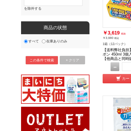
を除外する
商品の状態
￥3,619
税抜
￥3,980
税込
すべて
在庫ありのみ
1箱（12パック）
【送料弊社負担
ポン 450ml 3個
【他商品と同時
－
カー