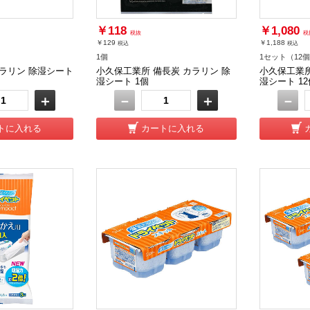
￥118
￥1,080
税抜
税
￥129
￥1,188
税込
税込
1個
1セット（12
ラリン 除湿シート
小久保工業所 備長炭 カラリン 除
小久保工業所
湿シート 1個
湿シート 12
＋
－
＋
－
トに入れる
カートに入れる