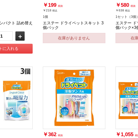
￥199
￥580
税抜
税抜
￥218
￥638
税込
税込
1個
1セット（3個
ンパクト 詰め替え
エステー ドライペットスキット 3
エステー ド
個パック
個パック×3
＋
在庫がありません
在
トに入れる
￥362
￥1,055
税抜
税