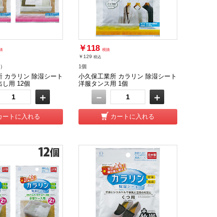
￥118
抜
税抜
￥129
税込
個）
1個
 カラリン 除湿シート
小久保工業所 カラリン 除湿シート
し用 12個
洋服タンス用 1個
＋
－
＋
カートに入れる
カートに入れる