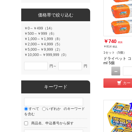
価格帯で絞り込む
￥0～￥499（14）
￥500～￥999（6）
￥1,000～￥1,999（8）
￥740
税抜
￥2,000～￥4,999（5）
￥814
税込
￥5,000～￥9,999（2）
1セット（5個）
￥10,000～￥999,999（0）
ドライペット コン
ml 5個
円～
円
－
カー
キーワード
すべて
いずれか
のキーワード
を含む
商品名、申込番号から探す