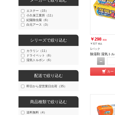
メーカーで絞り込む
エステー（15）
小久保工業所（11）
紀陽除虫菊（6）
白元アース（3）
￥298
シリーズで絞り込む
税抜
￥327
税込
1パック
カラリン（11）
除湿剤 湿気トルポ
ドライペット（6）
湿気トルポン（6）
－
カー
配送で絞り込む
即日から翌営業日出荷（35）
商品種類で絞り込む
送料無料（4）