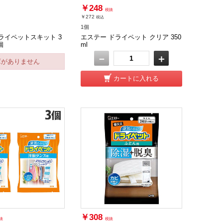
￥248
税抜
￥272
税込
）
1個
ライペットスキット 3
エステー ドライペット クリア 350
個
ml
－
＋
庫がありません
カートに入れる
￥308
抜
税抜