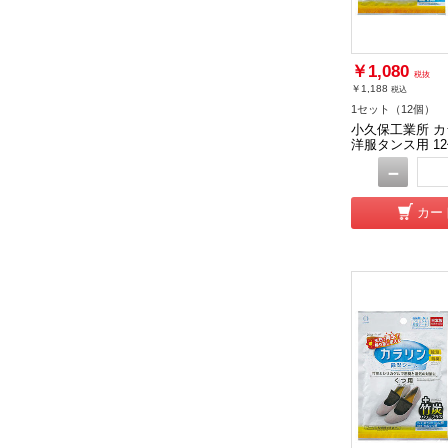
￥1,080
税抜
￥1,188
税込
1セット（12個）
小久保工業所 カ
洋服タンス用 1
－
カー