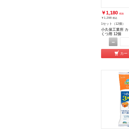
￥1,180
税抜
￥1,298
税込
1セット（12個）
小久保工業所 カ
くつ用 12個
－
カー