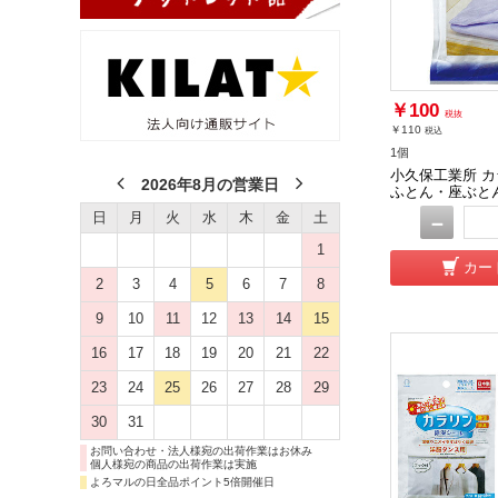
￥100
税抜
￥110
税込
1個
小久保工業所 カ
2026年8月の営業日
ふとん・座ぶとん
日
月
火
水
木
金
土
－
1
カー
2
3
4
5
6
7
8
9
10
11
12
13
14
15
16
17
18
19
20
21
22
23
24
25
26
27
28
29
30
31
お問い合わせ・法人様宛の出荷作業はお休み
個人様宛の商品の出荷作業は実施
よろマルの日全品ポイント5倍開催日