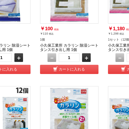
￥100
￥1,180
税抜
税
￥110
￥1,298
税込
税込
1個
1セット（12
ラリン 除湿シート
小久保工業所 カラリン 除湿シート
小久保工業所
用 1個
タンス引き出し用 1個
タンス引き出
＋
－
＋
－
トに入れる
カートに入れる