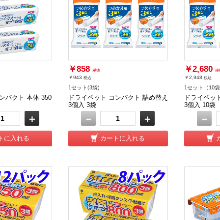
￥858
￥2,680
税抜
税
￥943
￥2,948
税込
税込
1セット(3袋)
1セット（10
パクト 本体 350
ドライペット コンパクト 詰め替え
ドライペット
3個入 3袋
3個入 10袋
＋
－
＋
－
トに入れる
カートに入れる