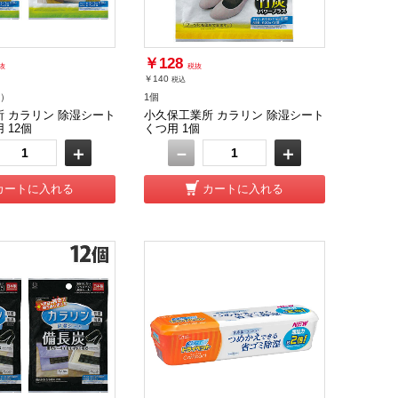
￥128
抜
税抜
￥140
税込
個）
1個
 カラリン 除湿シート
小久保工業所 カラリン 除湿シート
 12個
くつ用 1個
＋
－
＋
カートに入れる
カートに入れる