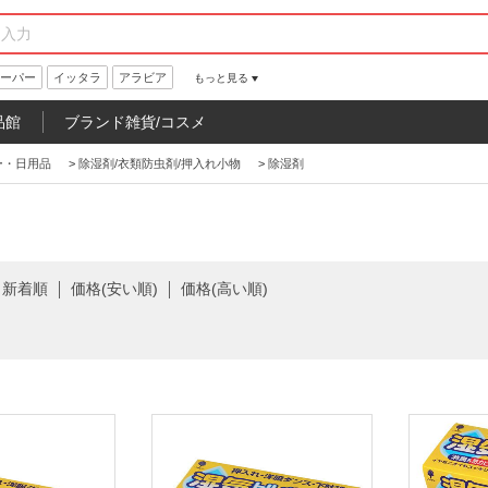
ーパー
イッタラ
アラビア
もっと見る
品館
ブランド雑貨/コスメ
ー・日用品
>
除湿剤/衣類防虫剤/押入れ小物
>
除湿剤
新着順
価格(安い順)
価格(高い順)