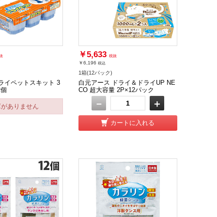
￥5,633
抜
税抜
￥6,196
税込
1箱(12パック)
ライペットスキット 3
白元アース ドライ＆ドライUP NE
2個
CO 超大容量 2P×12パック
－
＋
庫がありません
カートに入れる