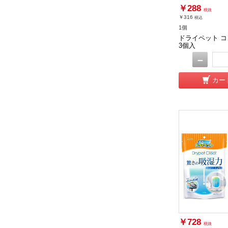
￥288
税抜
￥316
税込
1個
ドライペット コ
3個入
－
カー
￥728
税抜