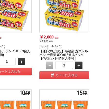
￥2,680
抜
税抜
￥2,948
税込
ック）
1セット（4パック）
ルポン 450ml 3個入
【送料弊社負担】除湿剤 湿気トル
個)
ポン 大容量 800ml 3個 4パック
【他商品と同時購入不可】
＋
－
＋
カートに入れる
カートに入れる