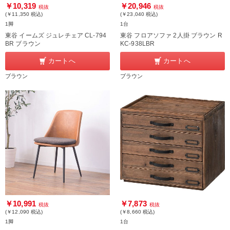
￥10,319
￥20,946
税抜
税抜
(￥11,350
税込
)
(￥23,040
税込
)
1脚
1台
東谷 イームズ ジュレチェア CL-794
東谷 フロアソファ 2人掛 ブラウン R
BR ブラウン
KC-938LBR
カートへ
カートへ
ブラウン
ブラウン
￥10,991
￥7,873
税抜
税抜
(￥12,090
税込
)
(￥8,660
税込
)
1脚
1台