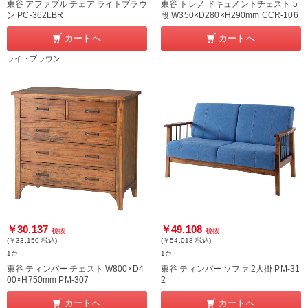
東谷 アファブル チェア ライトブラウ
東谷 トレノ ドキュメントチェスト 5
ン PC-362LBR
段 W350×D280×H290mm CCR-106
カートへ
カートへ
ライトブラウン
￥30,137
￥49,108
税抜
税抜
(￥33,150
税込
)
(￥54,018
税込
)
1台
1台
東谷 ティンバー チェスト W800×D4
東谷 ティンバー ソファ 2人掛 PM-31
00×H750mm PM-307
2
カートへ
カートへ