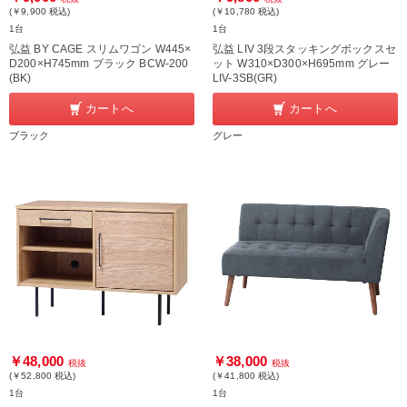
(￥9,900
税込
)
(￥10,780
税込
)
1台
1台
弘益 BY CAGE スリムワゴン W445×
弘益 LIV 3段スタッキングボックスセ
D200×H745mm ブラック BCW-200
ット W310×D300×H695mm グレー
(BK)
LIV-3SB(GR)
カートへ
カートへ
ブラック
グレー
￥48,000
￥38,000
税抜
税抜
(￥52,800
税込
)
(￥41,800
税込
)
1台
1台