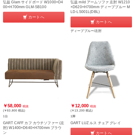
弘益 Glam サイドボード W1000×D4
弘益 mild アームソファ 左肘 W1210
00×H700mm GLM-SB100
×D620×H700mm ディープブルー M
LD-LS001L(DBL)
カートへ
カートへ
ディープブルー/左肘
￥58,000
￥12,000
税抜
税抜
(￥63,800
税込
)
(￥13,200
税込
)
1台
1脚
GART CAFF カフ カウチソファー (左
GART LUZ ルス チェア グレイ
肘) W1400×D640×H700mm ブラウ
ン
カートへ