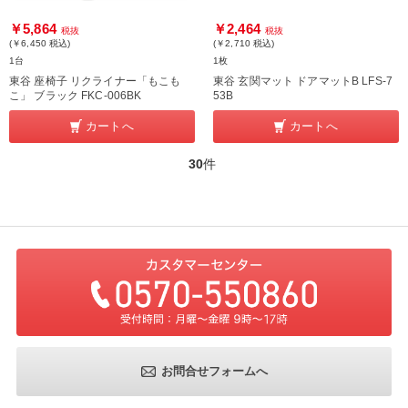
￥5,864
￥2,464
税抜
税抜
(￥6,450
税込
)
(￥2,710
税込
)
1台
1枚
東谷 座椅子 リクライナー「もこも
東谷 玄関マット ドアマットB LFS-7
こ」 ブラック FKC-006BK
53B
カートへ
カートへ
30
件
お問合せフォームへ