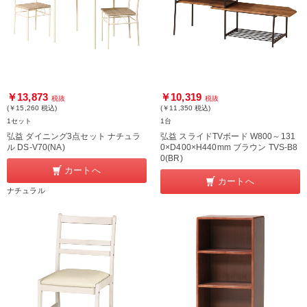
￥13,873
￥10,319
税抜
税抜
(￥15,260
税込
)
(￥11,350
税込
)
1セット
1台
弘益 ダイニング3点セット ナチュラ
弘益 スライドTVボード W800～131
ル DS-V70(NA)
0×D400×H440mm ブラウン TVS-B8
0(BR)
カートへ
カートへ
ナチュラル