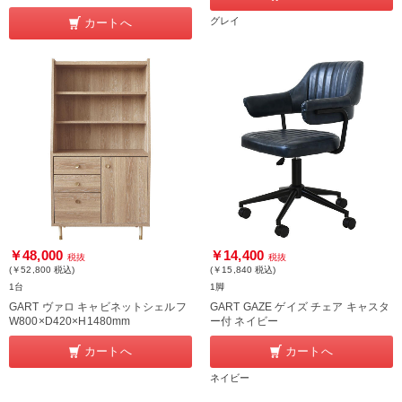
グレイ
カートへ
￥48,000
￥14,400
税抜
税抜
(￥52,800
税込
)
(￥15,840
税込
)
1台
1脚
GART ヴァロ キャビネットシェルフ
GART GAZE ゲイズ チェア キャスタ
W800×D420×H1480mm
ー付 ネイビー
カートへ
カートへ
ネイビー