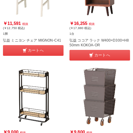
￥11,591
￥16,255
税抜
税抜
(￥12,750
税込
)
(￥17,880
税込
)
1脚
1台
弘益 ミニヨン チェア MIGNON-C41
弘益 ココア ラック W400×D300×H8
50mm KOKOA-OR
カートへ
カートへ
￥9,000
￥9,800
税抜
税抜