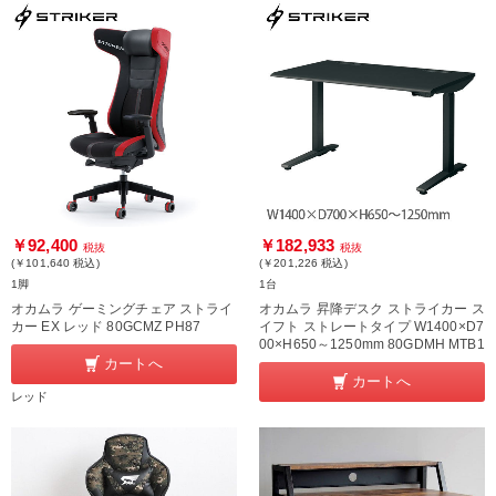
￥92,400
￥182,933
税抜
税抜
(￥101,640
税込
)
(￥201,226
税込
)
1脚
1台
オカムラ ゲーミングチェア ストライ
オカムラ 昇降デスク ストライカー ス
カー EX レッド 80GCMZ PH87
イフト ストレートタイプ W1400×D7
00×H650～1250mm 80GDMH MTB1
カートへ
カートへ
レッド