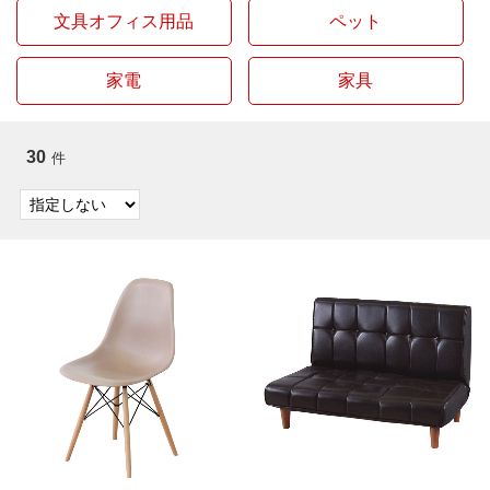
文具オフィス用品
ペット
家電
家具
30
件