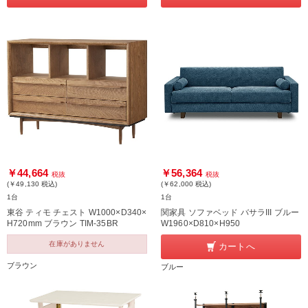
￥44,664
￥56,364
税抜
税抜
(￥49,130
税込
)
(￥62,000
税込
)
1台
1台
東谷 ティモ チェスト W1000×D340×
関家具 ソファベッド バサラIII ブルー
H720mm ブラウン TIM-35BR
W1960×D810×H950
在庫がありません
カートへ
ブラウン
ブルー