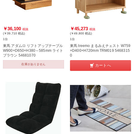
￥36,100
￥45,273
税抜
税抜
(￥39,710
税込
)
(￥49,800
税込
)
1台
1台
東馬 アダムロ リフトアップテーブル
東馬 treemo まるみえチェスト W759
W900×D650×H380～585mm ライト
×D400×H720mm TRM019 5468315
ブラウン 54681070
0
在庫がありません
カートへ