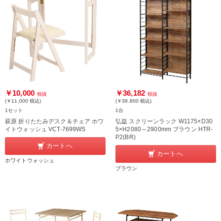
￥10,000
￥36,182
税抜
税抜
(￥11,000
税込
)
(￥39,800
税込
)
1セット
1台
萩原 折りたたみデスク＆チェア ホワ
弘益 スクリーンラック W1175×D30
イトウォッシュ VCT-7699WS
5×H2080～2900mm ブラウン HTR-
P2(BR)
カートへ
カートへ
ホワイトウォッシュ
ブラウン