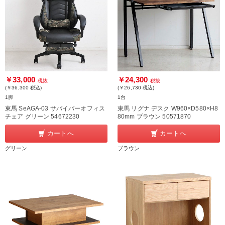
￥33,000
￥24,300
税抜
税抜
(￥36,300
税込
)
(￥26,730
税込
)
1脚
1台
東馬 SeAGA-03 サバイバーオフィス
東馬 リグナ デスク W960×D580×H8
チェア グリーン 54672230
80mm ブラウン 50571870
カートへ
カートへ
グリーン
ブラウン