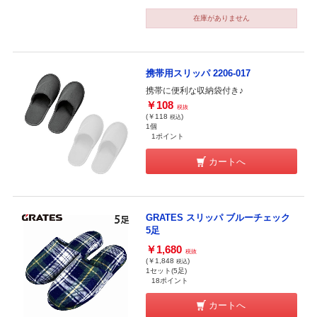
在庫がありません
携帯用スリッパ 2206-017
携帯に便利な収納袋付き♪
￥108
税抜
(￥118
)
税込
1個
1ポイント
カートへ
GRATES スリッパ ブルーチェック
5足
￥1,680
税抜
(￥1,848
)
税込
1セット(5足)
18ポイント
カートへ