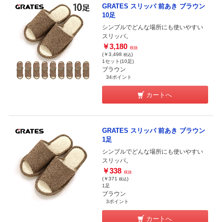
GRATES スリッパ 前あき ブラウン
10足
シンプルでどんな場所にも使いやすい
スリッパ。
￥3,180
税抜
(￥3,498
)
税込
1セット(10足)
ブラウン
34ポイント
カートへ
GRATES スリッパ 前あき ブラウン
1足
シンプルでどんな場所にも使いやすい
スリッパ。
￥338
税抜
(￥371
)
税込
1足
ブラウン
3ポイント
カートへ