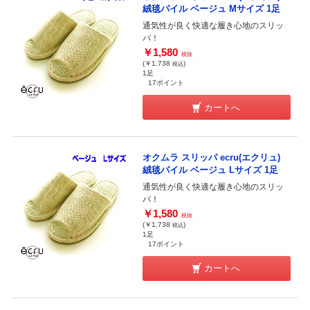
絨毯パイル ベージュ Mサイズ 1足
通気性が良く快適な履き心地のスリッ
パ！
￥1,580
税抜
(￥1,738
)
税込
1足
17ポイント
カートへ
オクムラ スリッパ ecru(エクリュ)
絨毯パイル ベージュ Lサイズ 1足
通気性が良く快適な履き心地のスリッ
パ！
￥1,580
税抜
(￥1,738
)
税込
1足
17ポイント
カートへ