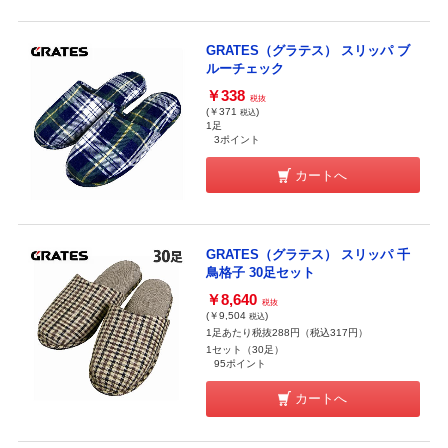
GRATES（グラテス） スリッパ ブ
ルーチェック
￥338
税抜
(￥371
)
税込
1足
3ポイント
カートへ
GRATES（グラテス） スリッパ 千
鳥格子 30足セット
￥8,640
税抜
(￥9,504
)
税込
1足あたり税抜288円（税込317円）
1セット（30足）
95ポイント
カートへ