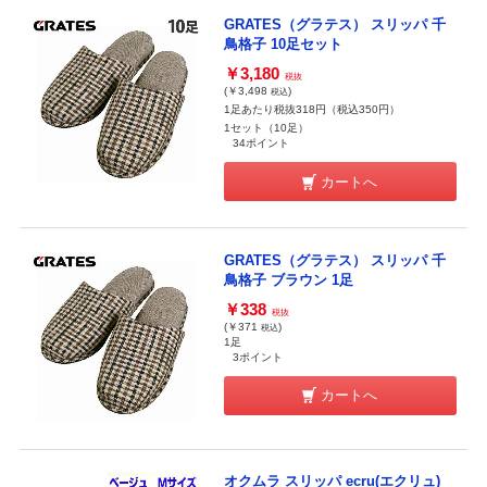
GRATES（グラテス） スリッパ 千
鳥格子 10足セット
￥3,180
税抜
(￥3,498
)
税込
1足あたり税抜318円（税込350円）
1セット（10足）
34ポイント
カートへ
GRATES（グラテス） スリッパ 千
鳥格子 ブラウン 1足
￥338
税抜
(￥371
)
税込
1足
3ポイント
カートへ
オクムラ スリッパ ecru(エクリュ)