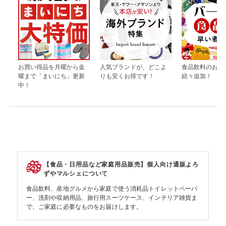
お買い得品を月曜から金
人気ブランドが、どこよ
食品飲料のお買
曜まで「まいにち」更新
りも安くお得です！
続々追加！
中！
【食品・日用品など家庭用品販売】個人向け通販よろ
ずやマルシェについて
食品飲料、産地グルメから家庭で使う消耗品トイレットペーパ
ー、洗剤や収納用品、旅行用スーツケース、インテリア雑貨ま
で、ご家庭に必要なものをお届けします。