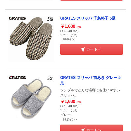
GRATES スリッパ 千鳥格子 5足
￥1,680
税抜
(￥1,848
)
税込
1セット(5足)
18ポイント
カートへ
GRATES スリッパ 前あき グレー 5
足
シンプルでどんな場所にも使いやすい
スリッパ。
￥1,680
税抜
(￥1,848
)
税込
1セット(5足)
グレー
18ポイント
カートへ