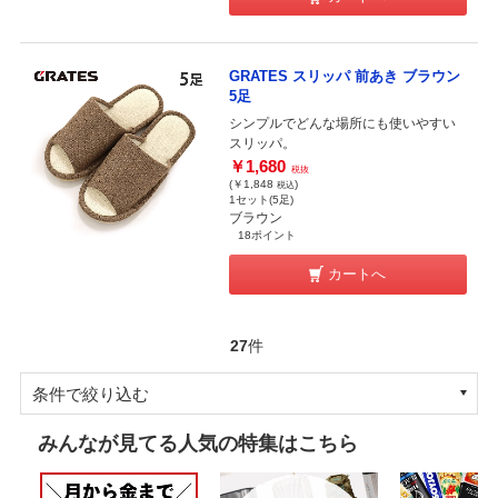
GRATES スリッパ 前あき ブラウン
5足
シンプルでどんな場所にも使いやすい
スリッパ。
￥1,680
税抜
(￥1,848
)
税込
1セット(5足)
ブラウン
18ポイント
カートへ
27
件
条件で絞り込む
みんなが見てる人気の特集はこちら