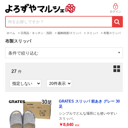
ログイン
何をお探しですか？
ホーム
>
日用品・キッチン・洗剤
>
服飾雑貨/スリッパ
>
スリッパ
>
布製スリッパ
布製スリッパ
条件で絞り込む
27
件
GRATES スリッパ 前あき グレー 30
足
シンプルでどんな場所にも使いやすい
スリッパ。
￥8,640
税抜