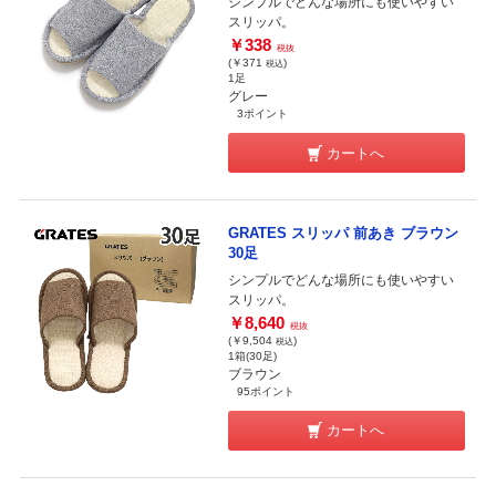
シンプルでどんな場所にも使いやすい
スリッパ。
￥338
税抜
(￥371
)
税込
1足
グレー
3ポイント
カートへ
GRATES スリッパ 前あき ブラウン
30足
シンプルでどんな場所にも使いやすい
スリッパ。
￥8,640
税抜
(￥9,504
)
税込
1箱(30足)
ブラウン
95ポイント
カートへ