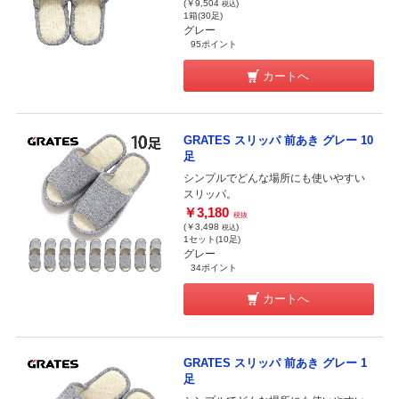
(￥9,504
)
税込
1箱(30足)
グレー
95ポイント
カートへ
GRATES スリッパ 前あき グレー 10
足
シンプルでどんな場所にも使いやすい
スリッパ。
￥3,180
税抜
(￥3,498
)
税込
1セット(10足)
グレー
34ポイント
カートへ
GRATES スリッパ 前あき グレー 1
足