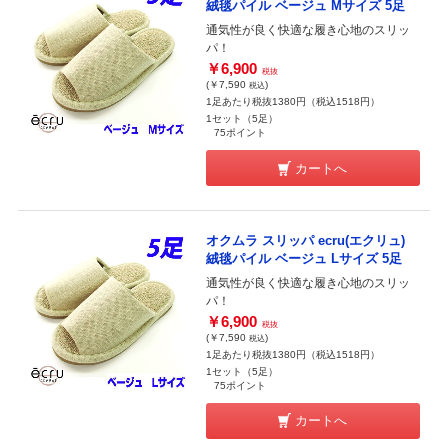
絨毯パイル ベージュ Mサイズ 5足
通気性が良く快適な履き心地のスリッ
パ！
￥6,900
税抜
(￥7,590
)
税込
1足あたり税抜1380円（税込1518円）
1セット（5足）
75ポイント
カートへ
オクムラ スリッパ ecru(エクリュ)
絨毯パイル ベージュ Lサイズ 5足
通気性が良く快適な履き心地のスリッ
パ！
￥6,900
税抜
(￥7,590
)
税込
1足あたり税抜1380円（税込1518円）
1セット（5足）
75ポイント
カートへ