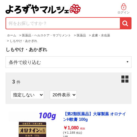
ログイン
何をお探しですか？
ホーム
>
医薬品・ヘルスケア・サプリメント
>
医薬品
>
皮膚・水虫薬
>
しもやけ・あかぎれ
しもやけ・あかぎれ
条件で絞り込む
3
件
【第2類医薬品】大塚製薬 オロナイ
ンH軟膏 100g
￥1,080
税抜
(￥1,188
)
税込
1個