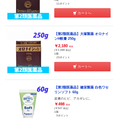
11ポイント
カートへ
【第2類医薬品】大塚製薬 オロナイ
ンH軟膏 250g
￥2,180
税抜
(￥2,398
)
税込
1個
23ポイント
カートへ
【第3類医薬品】健栄製薬 白色ワセ
リンソフト 60g
皮膚のヒビ、アカギレに。
￥498
税抜
(￥547
)
税込
1個
5ポイント