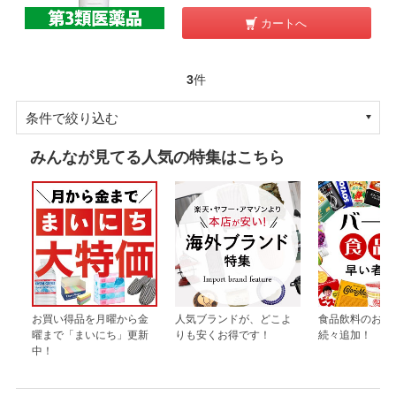
カートへ
3
件
条件で絞り込む
みんなが見てる人気の特集はこちら
お買い得品を月曜から金
人気ブランドが、どこよ
食品飲料のお買
曜まで「まいにち」更新
りも安くお得です！
続々追加！
中！