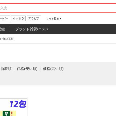
ーパー
イッタラ
アラビア
もっと見る
品館
ブランド雑貨/コスメ
>
食欲不振
新着順
価格(安い順)
価格(高い順)