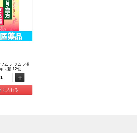
ツムラ ツムラ漢
キス顆 12包
＋
トに入れる