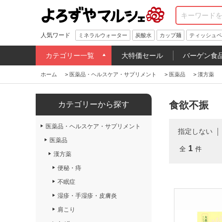
人気ワード
ミネラルウォーター
炭酸水
カップ麺
ティッシュペ
カテゴリー一覧
大特価セール
バーゲン食
ホーム
>
医薬品・ヘルスケア・サプリメント
>
医薬品
>
漢方薬
食欲不振
カテゴリーから探す
医薬品・ヘルスケア・サプリメント
指定しない
医薬品
1
全
件
漢方薬
便秘・痔
不眠症
湿疹・手湿疹・皮膚炎
肩こり