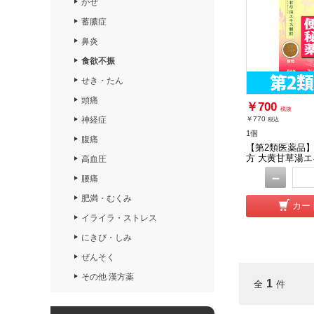
かぜ
蓄膿症
鼻炎
食欲不振
せき・たん
頭痛
￥700
税抜
神経症
￥770
税込
1個
腹痛
【第2類医薬品】
方 大黄甘草湯エ
高血圧
－
腰痛
肥満・むくみ
カー
イライラ・ストレス
にきび・しみ
ぜんそく
その他 漢方薬
1
全
件