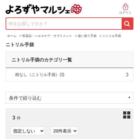
ログイン
何をお探しですか？
ホーム
>
医薬品・ヘルスケア・サプリメント
>
使い捨て手袋
>
ニトリル手袋
ニトリル手袋
ニトリル手袋のカテゴリ一覧
粉なし（ニトリル手袋）(3)
条件で絞り込む
3
件