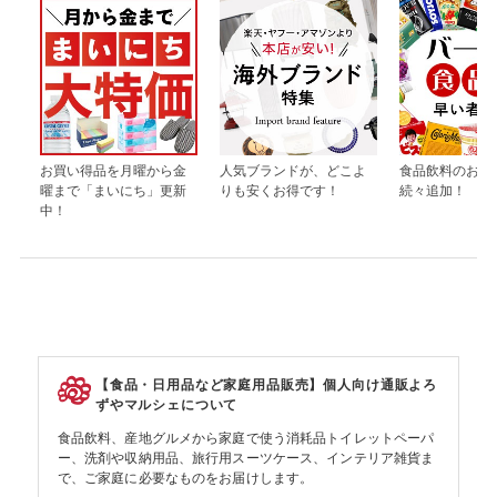
お買い得品を月曜から金
人気ブランドが、どこよ
食品飲料のお買
曜まで「まいにち」更新
りも安くお得です！
続々追加！
中！
【食品・日用品など家庭用品販売】個人向け通販よろ
ずやマルシェについて
食品飲料、産地グルメから家庭で使う消耗品トイレットペーパ
ー、洗剤や収納用品、旅行用スーツケース、インテリア雑貨ま
で、ご家庭に必要なものをお届けします。