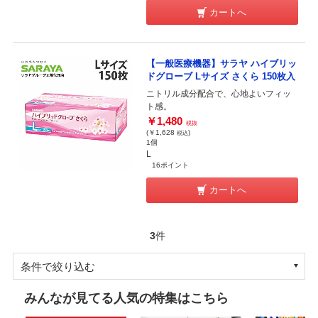
カートへ
【一般医療機器】サラヤ ハイブリッ
ドグローブ Lサイズ さくら 150枚入
ニトリル成分配合で、心地よいフィッ
ト感。
￥1,480
税抜
(￥1,628
)
税込
1個
L
16ポイント
カートへ
3
件
条件で絞り込む
みんなが見てる人気の特集はこちら