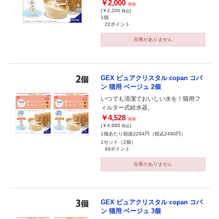
￥2,000
税抜
(￥2,200
)
税込
1個
22ポイント
在庫がありません
GEX ピュアクリスタル copan コパ
ン 猫用 ベージュ 2個
いつでも清潔でおいしい水を！猫用フ
ィルター式給水器。
￥4,528
税抜
(￥4,980
)
税込
1個あたり税抜2264円（税込2490円）
1セット（2個）
49ポイント
在庫がありません
GEX ピュアクリスタル copan コパ
ン 猫用 ベージュ 3個