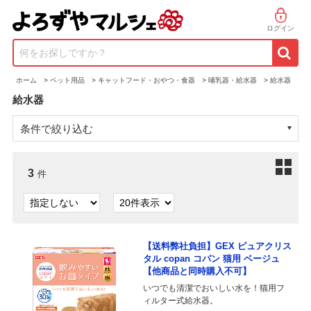
ログイン
何をお探しですか？
ホーム
>
ペット用品
>
キャットフード・おやつ・食器
>
哺乳器・給水器
>
給水器
給水器
条件で絞り込む
3
件
【送料弊社負担】GEX ピュアクリス
タル copan コパン 猫用 ベージュ
【他商品と同時購入不可】
いつでも清潔でおいしい水を！猫用フ
ィルター式給水器。