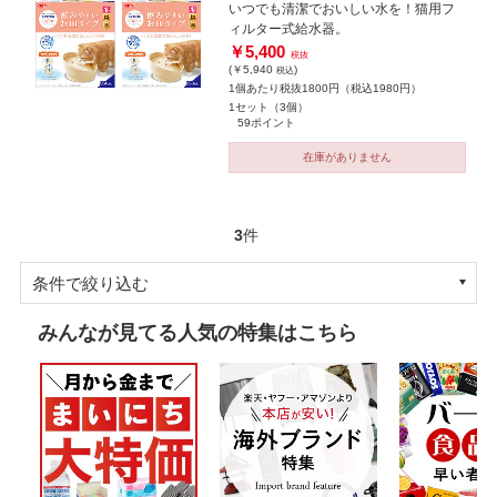
いつでも清潔でおいしい水を！猫用フ
ィルター式給水器。
￥5,400
税抜
(￥5,940
)
税込
1個あたり税抜1800円（税込1980円）
1セット（3個）
59ポイント
在庫がありません
3
件
条件で絞り込む
みんなが見てる人気の特集はこちら