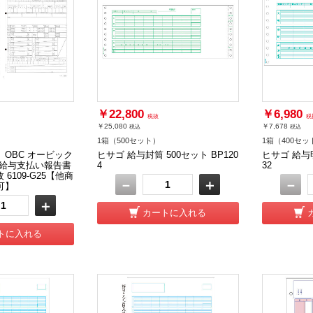
￥22,800
￥6,980
税抜
税
￥25,080
￥7,678
税込
税込
1箱（500セット）
1箱（400セッ
OBC オービック
ヒサゴ 給与封筒 500セット BP120
ヒサゴ 給与明
 給与支払い報告書
4
32
 6109-G25【他商
－
＋
－
可】
＋
カートに入れる
トに入れる