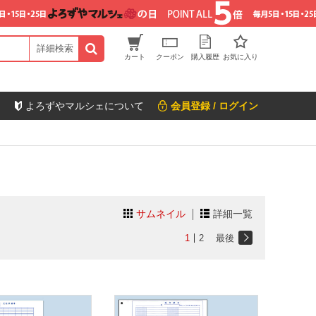
詳細検索
カート
クーポン
購入履歴
お気に入り
よろずやマルシェについて
会員登録 / ログイン
サムネイル
詳細一覧
1
2
最後