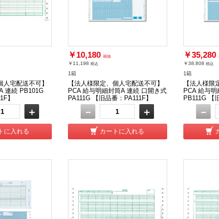
￥10,180
￥35,280
税抜
￥11,198
￥38,808
税込
税込
1箱
1箱
個人宅配送不可】
【法人様限定、個人宅配送不可】
【法人様限
 連続 PB101G
PCA 給与明細封筒A 連続 口開き式
PCA 給与
1F】
PA111G 【旧品番：PA111F】
PB111G 【
＋
－
＋
－
トに入れる
カートに入れる