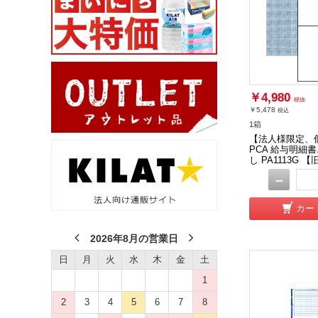
￥4,980
税抜
￥5,478
税込
1箱
【法人様限定、
PCA 給与明細書
し PA1113G 【
－
カー
2026年8月の営業日
日
月
火
水
木
金
土
1
2
3
4
5
6
7
8