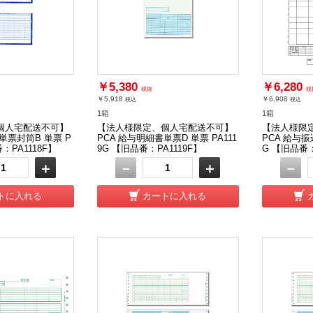
￥5,380
￥6,280
税抜
税
￥5,918
￥6,908
税込
税込
1箱
1箱
個人宅配送不可】
【法人様限定、個人宅配送不可】
【法人様限
単票封筒B 単票 P
PCA 給与明細書単票D 単票 PA111
PCA 給与振
番：PA1118F】
9G 【旧品番：PA1119F】
G 【旧品番：
＋
－
＋
－
トに入れる
カートに入れる