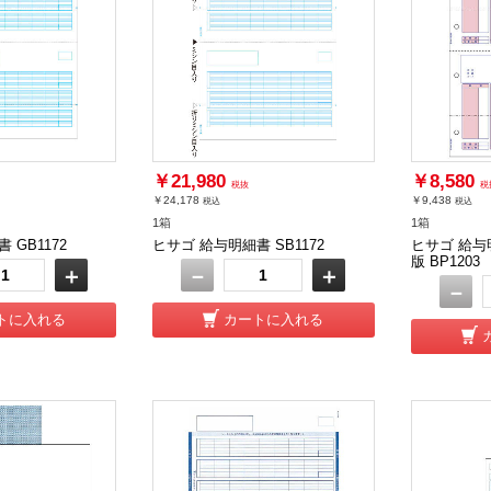
￥21,980
￥8,580
税抜
税
￥24,178
￥9,438
税込
税込
1箱
1箱
 GB1172
ヒサゴ 給与明細書 SB1172
ヒサゴ 給与
版 BP1203
＋
－
＋
－
トに入れる
カートに入れる