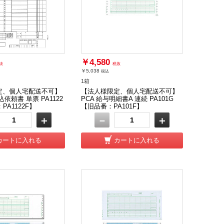
￥4,580
抜
税抜
￥5,038
税込
1箱
定、個人宅配送不可】
【法人様限定、個人宅配送不可】
込依頼書 単票 PA1122
PCA 給与明細書A 連続 PA101G
PA1122F】
【旧品番：PA101F】
＋
－
＋
カートに入れる
カートに入れる