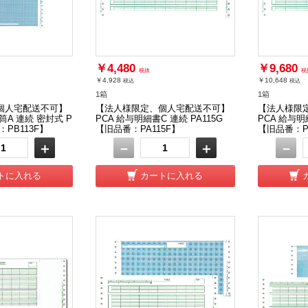
￥4,480
￥9,680
税抜
税
￥4,928
￥10,648
税込
税込
1箱
1箱
個人宅配送不可】
【法人様限定、個人宅配送不可】
【法人様限
筒A 連続 密封式 P
PCA 給与明細書C 連続 PA115G
PCA 給与明
：PB113F】
【旧品番：PA115F】
【旧品番：PB
＋
－
＋
－
トに入れる
カートに入れる