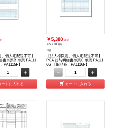
￥5,380
抜
税抜
￥5,918
税込
1箱
定、個人宅配送不可】
【法人様限定、個人宅配送不可】
細書単票B 単票 PA111
PCA 給与明細書単票C 単票 PA111
：PA1115F】
6G 【旧品番：PA1116F】
＋
－
＋
カートに入れる
カートに入れる