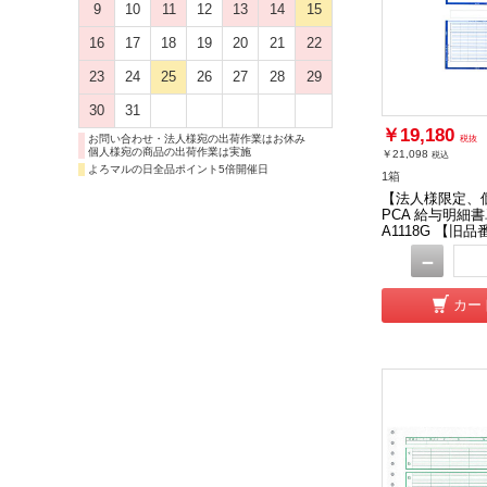
9
10
11
12
13
14
15
16
17
18
19
20
21
22
23
24
25
26
27
28
29
30
31
￥19,180
お問い合わせ・法人様宛の出荷作業はお休み
税抜
個人様宛の商品の出荷作業は実施
￥21,098
税込
よろマルの日全品ポイント5倍開催日
1箱
【法人様限定、
PCA 給与明細書
A1118G 【旧品
－
カー