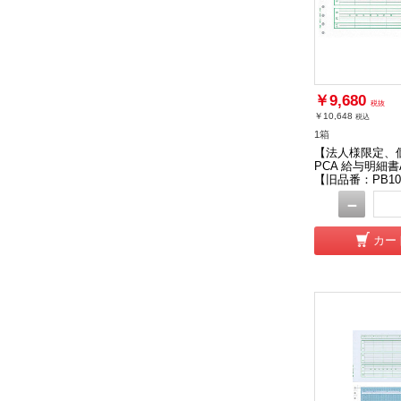
￥9,680
税抜
￥10,648
税込
1箱
【法人様限定、
PCA 給与明細書A
【旧品番：PB10
－
カー