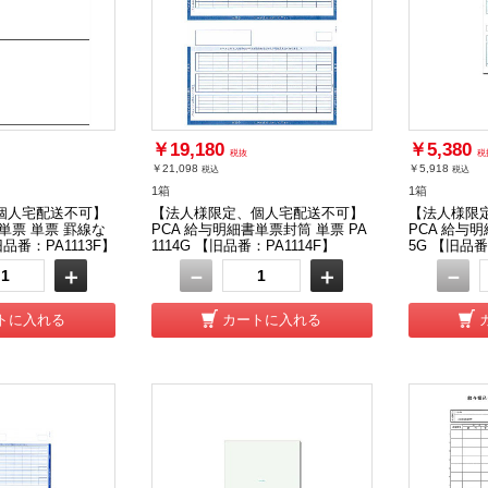
￥19,180
￥5,380
税抜
税
￥21,098
￥5,918
税込
税込
1箱
1箱
個人宅配送不可】
【法人様限定、個人宅配送不可】
【法人様限
単票 単票 罫線な
PCA 給与明細書単票封筒 単票 PA
PCA 給与明
旧品番：PA1113F】
1114G 【旧品番：PA1114F】
5G 【旧品番
＋
－
＋
－
トに入れる
カートに入れる