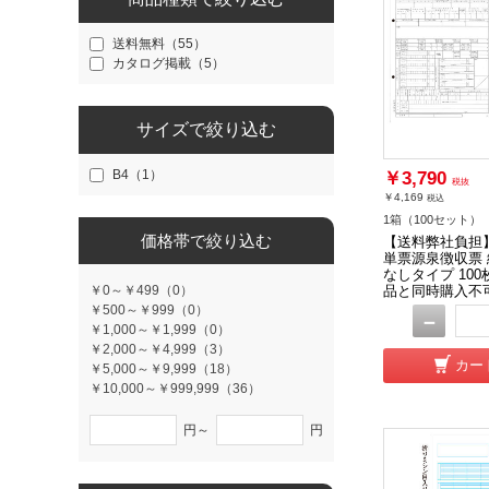
送料無料（55）
カタログ掲載（5）
サイズで絞り込む
B4（1）
￥3,790
税抜
￥4,169
税込
1箱（100セット）
価格帯で絞り込む
【送料弊社負担】
単票源泉徴収票
なしタイプ 100枚
品と同時購入不
￥0～￥499（0）
￥500～￥999（0）
－
￥1,000～￥1,999（0）
￥2,000～￥4,999（3）
カー
￥5,000～￥9,999（18）
￥10,000～￥999,999（36）
円～
円