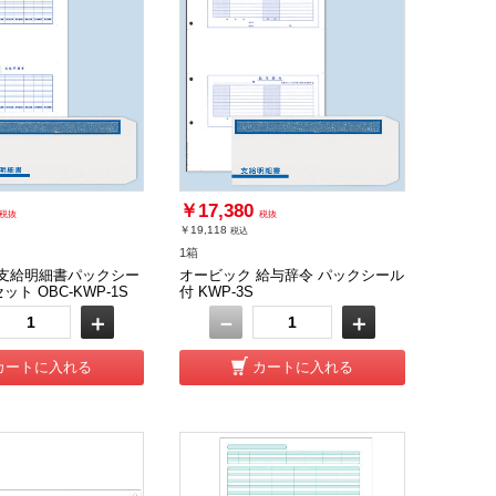
￥17,380
税抜
税抜
￥19,118
税込
1箱
 支給明細書パックシー
オービック 給与辞令 パックシール
ット OBC-KWP-1S
付 KWP-3S
＋
－
＋
カートに入れる
カートに入れる