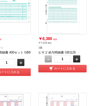
￥6,380
抜
税抜
￥7,018
税込
ト）
1箱
細書 400セット GB8
ヒサゴ 給与明細書 GB1125
－
＋
＋
カートに入れる
カートに入れる