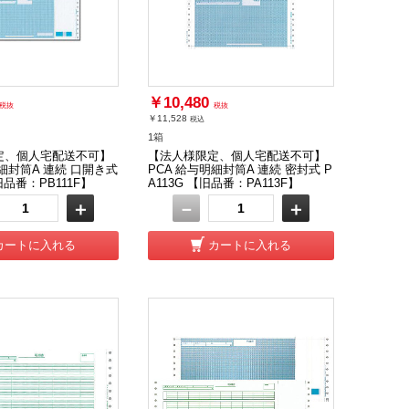
￥10,480
税抜
税抜
￥11,528
税込
1箱
定、個人宅配送不可】
【法人様限定、個人宅配送不可】
明細封筒A 連続 口開き式
PCA 給与明細封筒A 連続 密封式 P
旧品番：PB111F】
A113G 【旧品番：PA113F】
＋
－
＋
カートに入れる
カートに入れる