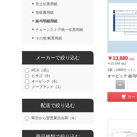
売上伝票用紙
領収書用紙
給与明細用紙
チェーンストア統一伝票用紙
その他 帳票用紙
メーカーで絞り込む
￥13,680
税抜
￥15,048
税込
1箱（1000セット）
PCA（35）
ヒサゴ（9）
オービック 給与明
オービック（6）
－
ノーブランド（1）
カー
配送で絞り込む
即日から翌営業日出荷（4）
商品種類で絞り込む