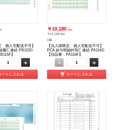
￥10,180
抜
税抜
￥11,198
税込
1箱
定、個人宅配送不可】
【法人様限定、個人宅配送不可】
細書C 連続 PB115G
PCA 給与明細封筒C 連続 PA116G
115F】
【旧品番：PA116F】
＋
－
＋
カートに入れる
カートに入れる