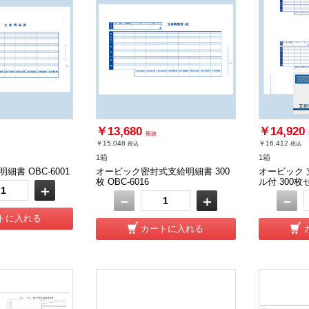
￥13,680
￥14,920
税抜
￥15,048
￥16,412
税込
税込
1箱
1箱
細書 OBC-6001
オービック密封式支給明細書 300
オービック
枚 OBC-6016
ル付 300枚セ
＋
－
＋
－
トに入れる
カートに入れる