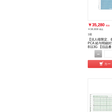
￥35,280
税抜
￥38,808
税込
1箱
【法人様限定、
PCA 給与明細封
B113G 【旧品番
－
カー