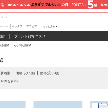
ーパー
イッタラ
アラビア
もっと見る
品館
ブランド雑貨/コスメ
帳票用紙
>
給与明細用紙
紙
新着順
価格(安い順)
価格(高い順)
～48件を表示)