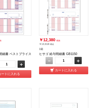
￥12,380
抜
税抜
￥13,618
税込
1箱
明細書 ベストプライス
ヒサゴ 給与明細書 GB1150
－
＋
＋
カートに入れる
カートに入れる