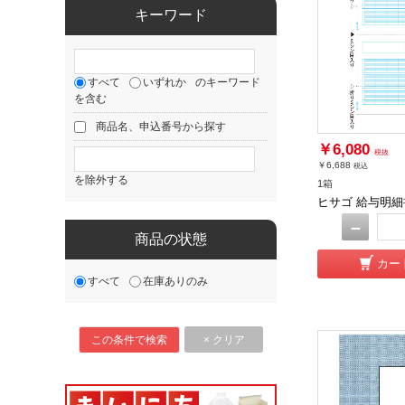
キーワード
すべて
いずれか
のキーワード
を含む
商品名、申込番号から探す
￥6,080
税抜
￥6,688
税込
を除外する
1箱
ヒサゴ 給与明細書
－
商品の状態
カー
すべて
在庫ありのみ