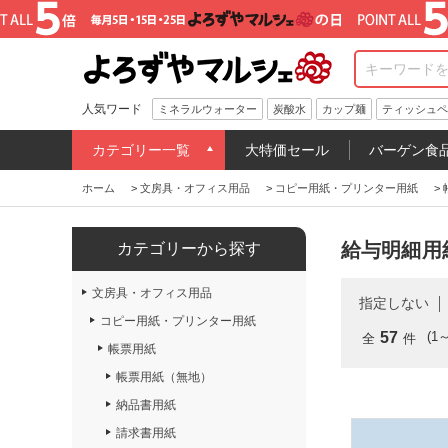
人気ワード
ミネラルウォーター
炭酸水
カップ麺
ティッシュペ
カテゴリー一覧
大特価セール
バーゲン食
ホーム
>
文房具・オフィス用品
>
コピー用紙・プリンター用紙
>
給与明細用
カテゴリーから探す
文房具・オフィス用品
指定しない
コピー用紙・プリンター用紙
57
(1
全
件
帳票用紙
帳票用紙（無地）
納品書用紙
請求書用紙