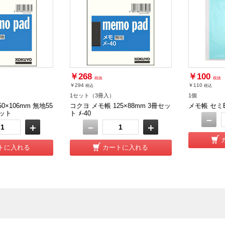
￥268
￥100
税抜
税抜
￥294
￥110
税込
税込
1セット（3冊入）
1個
0×106mm 無地55
コクヨ メモ帳 125×88mm 3冊セッ
メモ帳 セミB
セット
ト ﾒ-40
－
＋
－
＋
トに入れる
カートに入れる