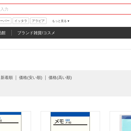
ーパー
イッタラ
アラビア
もっと見る
品館
ブランド雑貨/コスメ
新着順
価格(安い順)
価格(高い順)