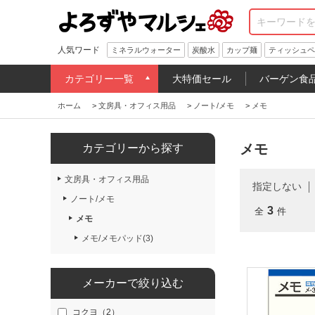
人気ワード
ミネラルウォーター
炭酸水
カップ麺
ティッシュペ
カテゴリー一覧
大特価セール
バーゲン食
ホーム
>
文房具・オフィス用品
>
ノート/メモ
>
メモ
メモ
カテゴリーから探す
文房具・オフィス用品
指定しない
ノート/メモ
3
全
件
メモ
メモ/メモパッド(3)
メーカーで絞り込む
コクヨ（2）