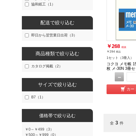
協和紙工（1）
配送で絞り込む
即日から翌営業日出荷（3）
￥268
税抜
￥294
税込
商品種類で絞り込む
1セット（3冊入）
コクヨ メモ帳 15
カタログ掲載（2）
枚 メ-30N 3冊
－
サイズで絞り込む
カー
B7（1）
価格帯で絞り込む
3
全
件
￥0～￥499（3）
￥500～￥999（0）