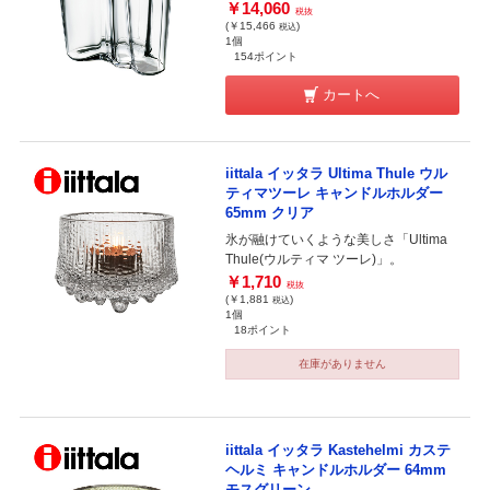
￥14,060
税抜
(￥15,466
)
税込
1個
154ポイント
カートへ
iittala イッタラ Ultima Thule ウル
ティマツーレ キャンドルホルダー
65mm クリア
氷が融けていくような美しさ「Ultima
Thule(ウルティマ ツーレ)」。
￥1,710
税抜
(￥1,881
)
税込
1個
18ポイント
在庫がありません
iittala イッタラ Kastehelmi カステ
ヘルミ キャンドルホルダー 64mm
モスグリーン