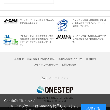
ワンステップは公益社団法人 日本通信
ワンステップは個人情報保護に取り組
販売協会の会員です。
む企業を示す「プライバシーマーク」
を取得しています。
ワンステップは、鳥類を指標にして自
ワンステップは一般社団法人日本オフ
然の保全を目的とする国際NGO「バー
ィス家具協会 JOIFAに加盟していま
ドライフ・アジア」を応援していま
す。
す。
会社概要
特定商取引に関する表記
医薬品の販売について
利用規約
プライバシーポリシー
お問い合わせ
PC
スマートフォン
Copyright © ONESTEP Co.,Ltd.
Cookie利用について
All Rights Reserved.
このウェブサイトはCookieを使用しています。
承諾する