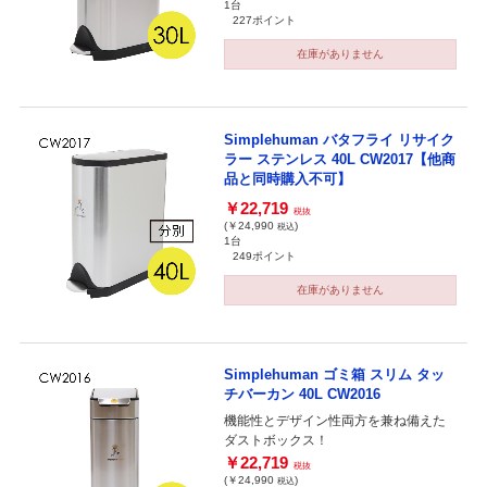
1台
227ポイント
在庫がありません
Simplehuman バタフライ リサイク
ラー ステンレス 40L CW2017【他商
品と同時購入不可】
￥22,719
税抜
(￥24,990
)
税込
1台
249ポイント
在庫がありません
Simplehuman ゴミ箱 スリム タッ
チバーカン 40L CW2016
機能性とデザイン性両方を兼ね備えた
ダストボックス！
￥22,719
税抜
(￥24,990
)
税込