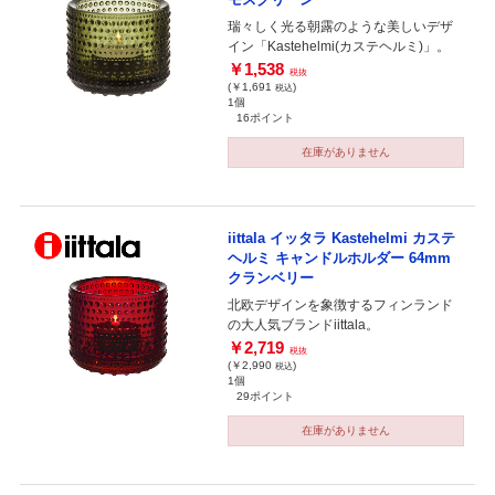
瑞々しく光る朝露のような美しいデザ
イン「Kastehelmi(カステヘルミ)」。
￥1,538
税抜
(￥1,691
)
税込
1個
16ポイント
在庫がありません
iittala イッタラ Kastehelmi カステ
ヘルミ キャンドルホルダー 64mm
クランベリー
北欧デザインを象徴するフィンランド
の大人気ブランドiittala。
￥2,719
税抜
(￥2,990
)
税込
1個
29ポイント
在庫がありません