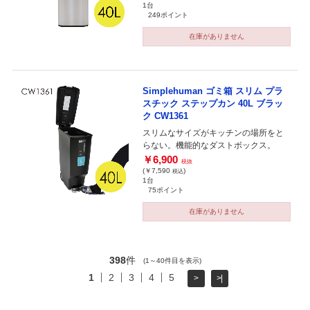
1台
249ポイント
在庫がありません
Simplehuman ゴミ箱 スリム プラ
スチック ステップカン 40L ブラッ
ク CW1361
スリムなサイズがキッチンの場所をと
らない。機能的なダストボックス。
￥6,900
税抜
(￥7,590
)
税込
1台
75ポイント
在庫がありません
398
件
(1～40件目を表示)
1
2
3
4
5
>
>|