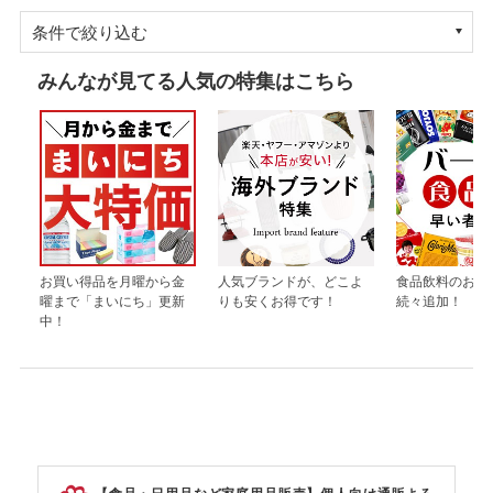
条件で絞り込む
みんなが見てる人気の特集はこちら
お買い得品を月曜から金
人気ブランドが、どこよ
食品飲料のお買
曜まで「まいにち」更新
りも安くお得です！
続々追加！
中！