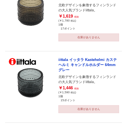
北欧デザインを象徴するフィンランド
の大人気ブランドiittala。
￥1,619
税抜
(￥1,780
)
税込
1個
17ポイント
在庫がありません
iittala イッタラ Kastehelmi カステ
ヘルミ キャンドルホルダー 64mm
グレー
北欧デザインを象徴するフィンランド
の大人気ブランドiittala。
￥1,446
税抜
(￥1,590
)
税込
1個
15ポイント
在庫がありません