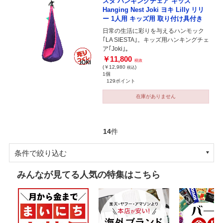
スタ ハンギングチェア キッズ
Hanging Nest Joki ヨキ Lilly リリ
ー 1人用 キッズ用 取り付け具付き
日常の生活に彩りを与えるハンモック
｢LA SIESTA｣。キッズ用ハンキングチェ
ア｢Joki｣。
￥11,800
税抜
(￥12,980
)
税込
1個
129ポイント
在庫がありません
14
件
条件で絞り込む
みんなが見てる人気の特集はこちら