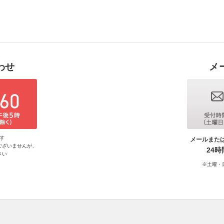
わせ
メ
す
メールまた
ございませんが、
24
さい
※土曜・