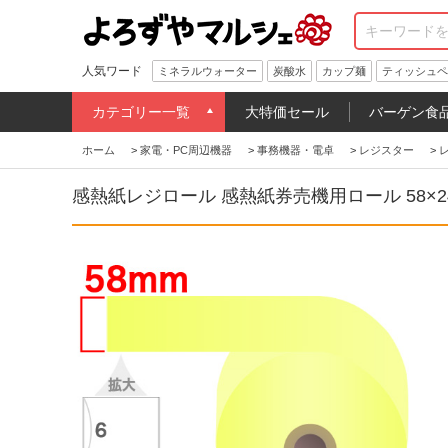
人気ワード
ミネラルウォーター
炭酸水
カップ麺
ティッシュペ
カテゴリー一覧
大特価セール
バーゲン食
ホーム
>
家電・PC周辺機器
>
事務機器・電卓
>
レジスター
>
感熱紙レジロール 感熱紙券売機用ロール 58×24