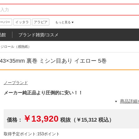
ーパー
イッタラ
アラビア
もっと見る
品館
ブランド雑貨/コスメ
レジロール（感熱紙）
3×35mm 裏巻 ミシン目あり イエロー 5巻
ノーブランド
メーカー純正品より圧倒的に安い！！
商品詳細
￥13,920
価格：
税抜（￥15,312 税込）
取得予定ポイント:153ポイント