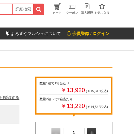
詳細検索
カート
クーポン
購入履歴
お気に入り
よろずやマルシェについて
会員登録 / ログイン
数量1箱で1箱当たり
￥13,920
(￥15,312税込)
を確認する
数量2箱～で1箱当たり
￥13,220
(￥14,542税込)
－
＋