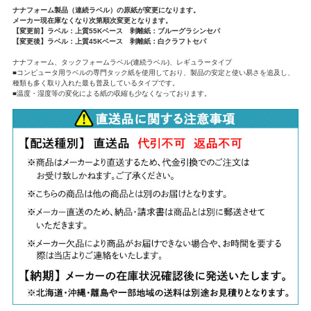
ナナフォーム製品（連続ラベル）の原紙が変更になります。
メーカー現在庫なくなり次第順次変更となります。
【変更前】ラベル：上質55Kベース 剥離紙：ブルーグラシンセパ
【変更後】ラベル：上質45Kベース 剥離紙：白クラフトセパ
ナナフォーム、タックフォームラベル(連続ラベル)、レギュラータイプ
■コンピュータ用ラベルの専門タック紙を使用しており、製品の安定と使い易さを追及し、
種類も多く取り入れた最も普及しているタイプです。
■温度・湿度等の変化による紙の収縮も少なくなっております。