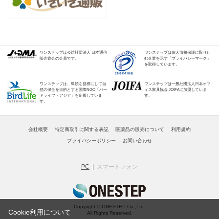
ワンステップは公益社団法人 日本通信
ワンステップは個人情報保護に取り組
販売協会の会員です。
む企業を示す「プライバシーマーク」
を取得しています。
ワンステップは、鳥類を指標にして自
ワンステップは一般社団法人日本オフ
然の保全を目的とする国際NGO「バー
ィス家具協会 JOIFAに加盟していま
ドライフ・アジア」を応援していま
す。
す。
会社概要
特定商取引に関する表記
医薬品の販売について
利用規約
プライバシーポリシー
お問い合わせ
PC
スマートフォン
Copyright © ONESTEP Co.,Ltd.
Cookie利用について
All Rights Reserved.