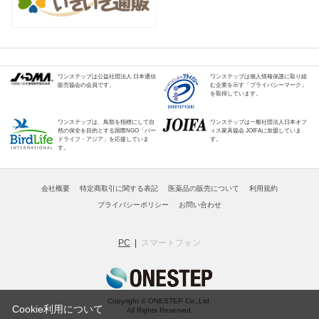
ワンステップは公益社団法人 日本通信
ワンステップは個人情報保護に取り組
販売協会の会員です。
む企業を示す「プライバシーマーク」
を取得しています。
ワンステップは、鳥類を指標にして自
ワンステップは一般社団法人日本オフ
然の保全を目的とする国際NGO「バー
ィス家具協会 JOIFAに加盟していま
ドライフ・アジア」を応援していま
す。
す。
会社概要
特定商取引に関する表記
医薬品の販売について
利用規約
プライバシーポリシー
お問い合わせ
PC
スマートフォン
Copyright © ONESTEP Co.,Ltd.
Cookie利用について
All Rights Reserved.