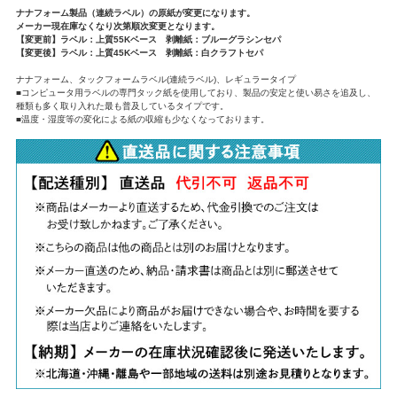
ナナフォーム製品（連続ラベル）の原紙が変更になります。
メーカー現在庫なくなり次第順次変更となります。
【変更前】ラベル：上質55Kベース 剥離紙：ブルーグラシンセパ
【変更後】ラベル：上質45Kベース 剥離紙：白クラフトセパ
ナナフォーム、タックフォームラベル(連続ラベル)、レギュラータイプ
■コンピュータ用ラベルの専門タック紙を使用しており、製品の安定と使い易さを追及し、
種類も多く取り入れた最も普及しているタイプです。
■温度・湿度等の変化による紙の収縮も少なくなっております。