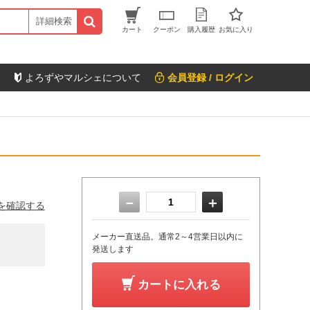
詳細検索
カート
クーポン
購入履歴
お気に入り
よろずやマルシェについて
会員登録 / ログイン
－
＋
を確認する
メーカー直送品。通常2～4営業日以内に
発送します
カートに入れる