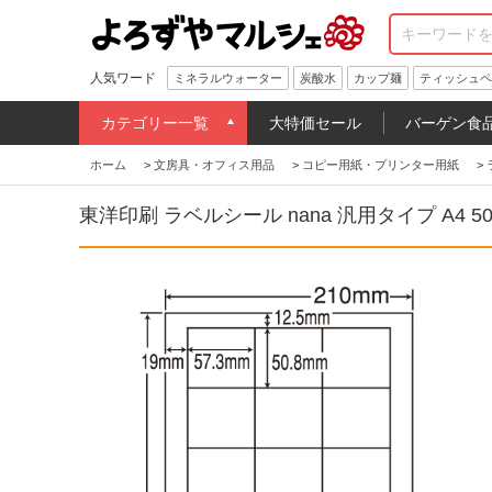
人気ワード
ミネラルウォーター
炭酸水
カップ麺
ティッシュペ
カテゴリー一覧
大特価セール
バーゲン食
ホーム
>
文房具・オフィス用品
>
コピー用紙・プリンター用紙
>
東洋印刷 ラベルシール nana 汎用タイプ A4 50