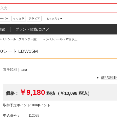
ーパー
イッタラ
アラビア
もっと見る
品館
ブランド雑貨/コスメ
ラベルシール（プリンター用）
>
ラベルシール（12面以上）
0シート LDW15M
東洋印刷
|
nana
商品詳細
￥9,180
価格：
税抜（￥10,098 税込）
取得予定ポイント:100ポイント
申込番号：
112038