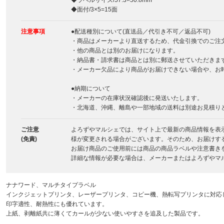
◆ラベルサイズ/57.3×50.8mm
◆面付/3×5=15面
注意事項
●配送種別について(直送品／代引き不可／返品不可)
・商品はメーカーより直送するため、代金引換でのご注
・他の商品とは別のお届けになります。
・納品書・請求書は商品とは別に郵送させていただきま
・メーカー欠品により商品がお届けできない場合や、お
●納期について
・メーカーの在庫状況確認後に発送いたします。
・北海道、沖縄、離島や一部地域の送料は別途お見積り
ご注意
よろずやマルシェでは、サイト上で最新の商品情報を表
(免責)
様が変更される場合がございます。そのため、お届けす
お届け商品のご使用前には商品の商品ラベルや注意書き
詳細な情報が必要な場合は、メーカーまたはよろずやマ
ナナワード、マルチタイプラベル
インクジェットプリンタ、レーザープリンタ、コピー機、熱転写プリンタに対応
印字適性、耐熱性にも優れています。
上紙、剥離紙共に薄くてカールが少ない使いやすさを追及した製品です。