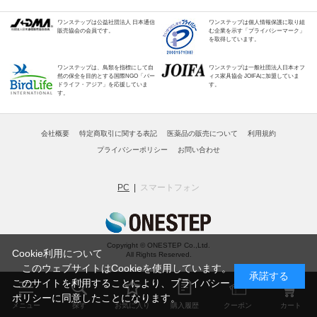
ワンステップは公益社団法人 日本通信
ワンステップは個人情報保護に取り組
販売協会の会員です。
む企業を示す「プライバシーマーク」
を取得しています。
ワンステップは、鳥類を指標にして自
ワンステップは一般社団法人日本オフ
然の保全を目的とする国際NGO「バー
ィス家具協会 JOIFAに加盟していま
ドライフ・アジア」を応援していま
す。
す。
会社概要
特定商取引に関する表記
医薬品の販売について
利用規約
プライバシーポリシー
お問い合わせ
PC
スマートフォン
Copyright © ONESTEP Co.,Ltd.
Cookie利用について
All Rights Reserved.
このウェブサイトはCookieを使用しています。
承諾する
このサイトを利用することにより、
プライバシー
ポリシー
に同意したことになります。
メニュー
探す
お気に入り
購入履歴
クーポン
カート