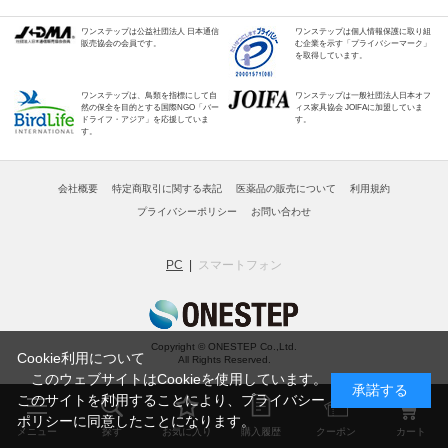
ワンステップは公益社団法人 日本通信
ワンステップは個人情報保護に取り組
販売協会の会員です。
む企業を示す「プライバシーマーク」
を取得しています。
ワンステップは、鳥類を指標にして自
ワンステップは一般社団法人日本オフ
然の保全を目的とする国際NGO「バー
ィス家具協会 JOIFAに加盟していま
ドライフ・アジア」を応援していま
す。
す。
会社概要
特定商取引に関する表記
医薬品の販売について
利用規約
プライバシーポリシー
お問い合わせ
PC
スマートフォン
Copyright © ONESTEP Co.,Ltd.
Cookie利用について
All Rights Reserved.
このウェブサイトはCookieを使用しています。
承諾する
このサイトを利用することにより、
プライバシー
ポリシー
に同意したことになります。
メニュー
探す
お気に入り
購入履歴
クーポン
カート