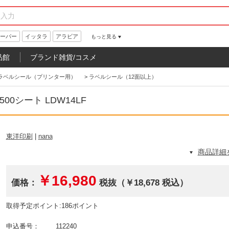
ーパー
イッタラ
アラビア
もっと見る
品館
ブランド雑貨/コスメ
ラベルシール（プリンター用）
>
ラベルシール（12面以上）
00シート LDW14LF
東洋印刷
|
nana
商品詳細
￥16,980
価格：
税抜（￥18,678 税込）
取得予定ポイント:186ポイント
申込番号：
112240