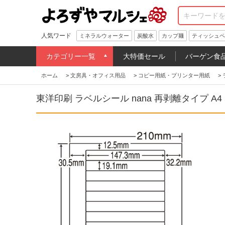
人気ワード
ミネラルウォーター
炭酸水
カップ麺
ティッシュペ
カテゴリー一覧
大特価セール
バーゲン食
ホーム
>
文房具・オフィス用品
>
コピー用紙・プリンター用紙
>
東洋印刷 ラベルシール nana 再剥離タイプ A4 5