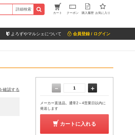
詳細検索
カート
クーポン
購入履歴
お気に入り
よろずやマルシェについて
会員登録 / ログイン
－
＋
を確認する
メーカー直送品。通常2～4営業日以内に
発送します
カートに入れる