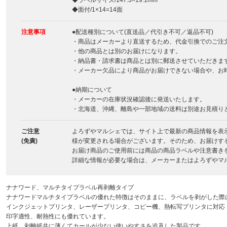
◆ラベルサイズ/147.3×19.1mm
◆面付/1×14=14面
注意事項
●配送種別について(直送品／代引き不可／返品不可)
・商品はメーカーより直送するため、代金引換でのご注
・他の商品とは別のお届けになります。
・納品書・請求書は商品とは別に郵送させていただきま
・メーカー欠品により商品がお届けできない場合や、お
●納期について
・メーカーの在庫状況確認後に発送いたします。
・北海道、沖縄、離島や一部地域の送料は別途お見積り
ご注意
よろずやマルシェでは、サイト上で最新の商品情報を表
(免責)
様が変更される場合がございます。そのため、お届けす
お届け商品のご使用前には商品の商品ラベルや注意書き
詳細な情報が必要な場合は、メーカーまたはよろずやマ
ナナワード、マルチタイプラベル再剥離タイプ
ナナワードマルチタイプラベルの優れた特徴はそのままに、ラベルを剥がした際
インクジェットプリンタ、レーザープリンタ、コピー機、熱転写プリンタに対応
印字適性、耐熱性にも優れています。
上紙、剥離紙共に薄くてカールが少ない使いやすさを追及した製品です。