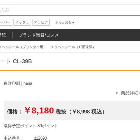
ーパー
イッタラ
アラビア
もっと見る
品館
ブランド雑貨/コスメ
ラベルシール（プリンター用）
>
ラベルシール（12面未満）
ート CL-39B
東洋印刷
|
nana
商品詳細
￥8,180
価格：
税抜（￥8,998 税込）
取得予定ポイント:89ポイント
申込番号：
112690