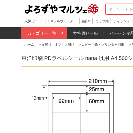
人気ワード
ミネラルウォーター
炭酸水
カップ麺
ティッシュペ
カテゴリー一覧
大特価セール
バーゲン食
ホーム
>
文房具・オフィス用品
>
コピー用紙・プリンター用紙
>
東洋印刷 PDラベルシール nana 汎用 A4 500シ