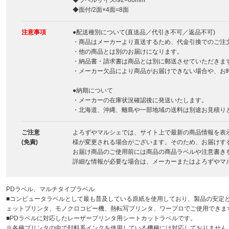
◆ラベルサイズ/92×60mm
◆面付/2面×4面=8面
注意事項
●配送種別について(直送品／代引き不可／返品不可)
・商品はメーカーより直送するため、代金引換でのご注
・他の商品とは別のお届けになります。
・納品書・請求書は商品とは別に郵送させていただきま
・メーカー欠品により商品がお届けできない場合や、お
●納期について
・メーカーの在庫状況確認後に発送いたします。
・北海道、沖縄、離島や一部地域の送料は別途お見積り
ご注意
よろずやマルシェでは、サイト上で最新の商品情報を表
(免責)
様が変更される場合がございます。そのため、お届けす
お届け商品のご使用前には商品の商品ラベルや注意書き
詳細な情報が必要な場合は、メーカーまたはよろずやマ
PDラベル、マルチタイプラベル
■コンピュータラベルとして最も普及している原紙を使用しており、製品の安定
ェットプリンタ、モノクロコピー機、熱転写プリンタ、ワープロでご使用できま
■PDラベルに対応したレーザープリンタ用シートカットラベルです。
※各種プリンタの中で顔料系インクを使用している機種には対応しておりません