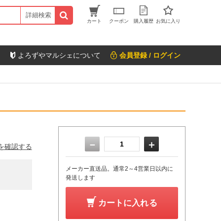
詳細検索
カート
クーポン
購入履歴
お気に入り
よろずやマルシェについて
会員登録 / ログイン
－
＋
を確認する
メーカー直送品。通常2～4営業日以内に
発送します
カートに入れる