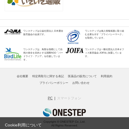
ワンステップは公益社団法人 日本通信
ワンステップは個人情報保護に取り組
販売協会の会員です。
む企業を示す「プライバシーマーク」
を取得しています。
ワンステップは、鳥類を指標にして自
ワンステップは一般社団法人日本オフ
然の保全を目的とする国際NGO「バー
ィス家具協会 JOIFAに加盟していま
ドライフ・アジア」を応援していま
す。
す。
会社概要
特定商取引に関する表記
医薬品の販売について
利用規約
プライバシーポリシー
お問い合わせ
PC
スマートフォン
Copyright © ONESTEP Co.,Ltd.
Cookie利用について
All Rights Reserved.