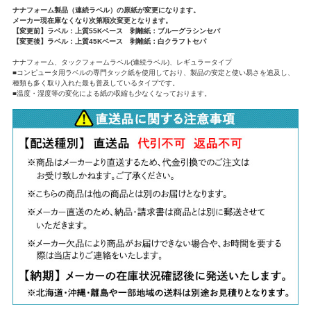
ナナフォーム製品（連続ラベル）の原紙が変更になります。
メーカー現在庫なくなり次第順次変更となります。
【変更前】ラベル：上質55Kベース 剥離紙：ブルーグラシンセパ
【変更後】ラベル：上質45Kベース 剥離紙：白クラフトセパ
ナナフォーム、タックフォームラベル(連続ラベル)、レギュラータイプ
■コンピュータ用ラベルの専門タック紙を使用しており、製品の安定と使い易さを追及し、
種類も多く取り入れた最も普及しているタイプです。
■温度・湿度等の変化による紙の収縮も少なくなっております。