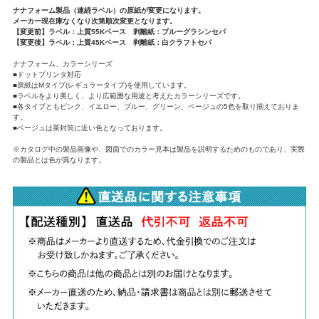
ナナフォーム製品（連続ラベル）の原紙が変更になります。
メーカー現在庫なくなり次第順次変更となります。
【変更前】ラベル：上質55Kベース 剥離紙：ブルーグラシンセパ
【変更後】ラベル：上質45Kベース 剥離紙：白クラフトセパ
ナナフォーム、カラーシリーズ
■ドットプリンタ対応
■原紙はMタイプ(レギュラータイプ)を使用しています。
■ラベルをより美しく、より広範囲な用途と考えたカラーシリーズです。
■各タイプともピンク、イエロー、ブルー、グリーン、ベージュの5色を取り揃えておりま
す。
■ベージュは茶封筒に近い色となっております。
※カタログ中の製品画像や、図面でのカラー見本は製品を説明するためのものであり、実際
の製品とは色が異なります。