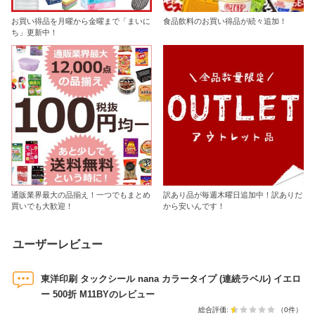
お買い得品を月曜から金曜まで「まいに
食品飲料のお買い得品が続々追加！
ち」更新中！
通販業界最大の品揃え！一つでもまとめ
訳あり品が毎週木曜日追加中！訳ありだ
買いでも大歓迎！
から安いんです！
ユーザーレビュー
東洋印刷 タックシール nana カラータイプ (連続ラベル) イエロ
ー 500折 M11BYのレビュー
総合評価:
（0件）