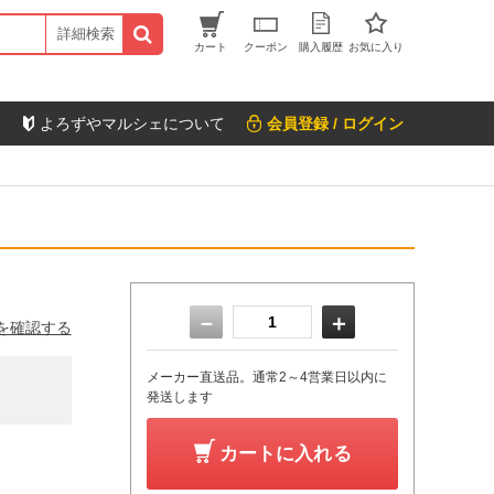
詳細検索
カート
クーポン
購入履歴
お気に入り
よろずやマルシェについて
会員登録 / ログイン
－
＋
を確認する
メーカー直送品。通常2～4営業日以内に
発送します
カートに入れる