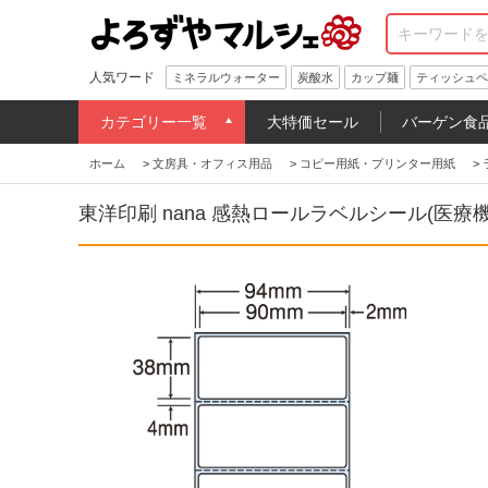
人気ワード
ミネラルウォーター
炭酸水
カップ麺
ティッシュペ
カテゴリー一覧
大特価セール
バーゲン食
ホーム
>
文房具・オフィス用品
>
コピー用紙・プリンター用紙
>
東洋印刷 nana 感熱ロールラベルシール(医療機関向