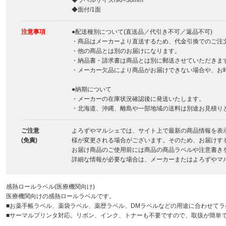
◆ラベルサイズ/90×38mm
◆面付/1面
注意事項
●配送種別について(直送品／代引き不可／返品不可)
・商品はメーカーより直送するため、代金引換でのご注
・他の商品とは別のお届けになります。
・納品書・請求書は商品とは別に郵送させていただきま
・メーカー欠品により商品がお届けできない場合や、お
●納期について
・メーカーの在庫状況確認後に発送いたします。
・北海道、沖縄、離島や一部地域の送料は別途お見積り
ご注意
よろずやマルシェでは、サイト上で最新の商品情報を表
(免責)
様が変更される場合がございます。そのため、お届けす
お届け商品のご使用前には商品の商品ラベルや注意書き
詳細な情報が必要な場合は、メーカーまたはよろずやマ
感熱ロールラベル(医療機関向け)
医療機関向けの感熱ロールラベルです。
■お薬手帳ラベル、薬袋ラベル、薬歴ラベル、DMラベルなどの用途に合わせて
■サーマルプリンタ対応。リボン、インク、トナーも不要ですので、取扱が簡単