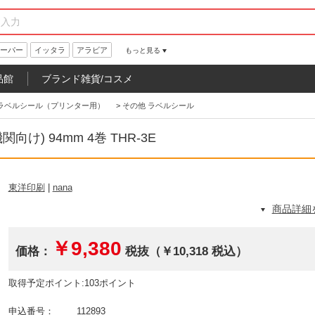
ーパー
イッタラ
アラビア
もっと見る
品館
ブランド雑貨/コスメ
ラベルシール（プリンター用）
>
その他 ラベルシール
け) 94mm 4巻 THR-3E
東洋印刷
|
nana
商品詳細
￥9,380
価格：
税抜（￥10,318 税込）
取得予定ポイント:103ポイント
申込番号：
112893