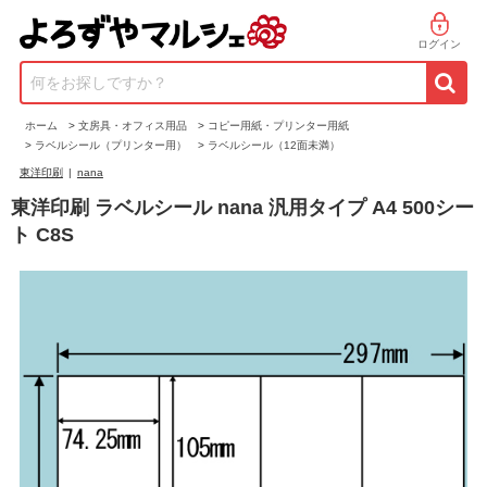
ログイン
何をお探しですか？
ホーム
>
文房具・オフィス用品
>
コピー用紙・プリンター用紙
>
ラベルシール（プリンター用）
>
ラベルシール（12面未満）
東洋印刷
|
nana
東洋印刷 ラベルシール nana 汎用タイプ A4 500シー
ト C8S