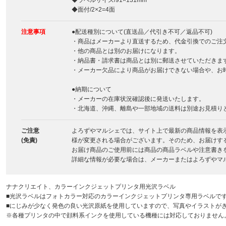
◆ラベルサイズ/91×131mm
◆面付/2×2=4面
注意事項
●配送種別について(直送品／代引き不可／返品不可)
・商品はメーカーより直送するため、代金引換でのご注
・他の商品とは別のお届けになります。
・納品書・請求書は商品とは別に郵送させていただきま
・メーカー欠品により商品がお届けできない場合や、お
●納期について
・メーカーの在庫状況確認後に発送いたします。
・北海道、沖縄、離島や一部地域の送料は別途お見積り
ご注意
よろずやマルシェでは、サイト上で最新の商品情報を表
(免責)
様が変更される場合がございます。そのため、お届けす
お届け商品のご使用前には商品の商品ラベルや注意書き
詳細な情報が必要な場合は、メーカーまたはよろずやマ
ナナクリエイト、カラーインクジェットプリンタ用光沢ラベル
■光沢ラベルはフォトカラー対応のカラーインクジェットプリンタ専用ラベルで
■にじみが少なく発色の良い光沢原紙を使用していますので、写真やイラストが
※各種プリンタの中で顔料系インクを使用している機種には対応しておりません