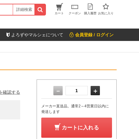
詳細検索
カート
クーポン
購入履歴
お気に入り
よろずやマルシェについて
会員登録 / ログイン
－
＋
を確認する
メーカー直送品。通常2～4営業日以内に
発送します
カートに入れる