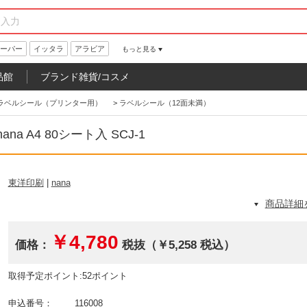
ーパー
イッタラ
アラビア
もっと見る
品館
ブランド雑貨/コスメ
ラベルシール（プリンター用）
>
ラベルシール（12面未満）
 A4 80シート入 SCJ-1
東洋印刷
|
nana
商品詳細
￥4,780
価格：
税抜（￥5,258 税込）
取得予定ポイント:52ポイント
申込番号：
116008