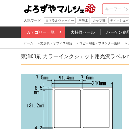
人気ワード
ミネラルウォーター
炭酸水
カップ麺
ティッシュペ
カテゴリー一覧
大特価セール
バーゲン食
ホーム
>
文房具・オフィス用品
>
コピー用紙・プリンター用紙
>
東洋印刷 カラーインクジェット用光沢ラベル nana