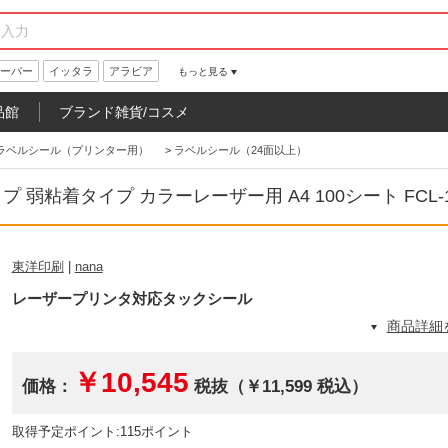
ーパー
イッタラ
アラビア
もっと見る
品館
ブランド雑貨/コスメ
ラベルシール（プリンター用）
>
ラベルシール（24面以上）
 弱粘着タイプ カラーレーザー用 A4 100シート FCL-1
東洋印刷
|
nana
レーザープリンタ対応タックシール
商品詳細
￥10,545
価格：
税抜（￥11,599 税込）
取得予定ポイント:115ポイント