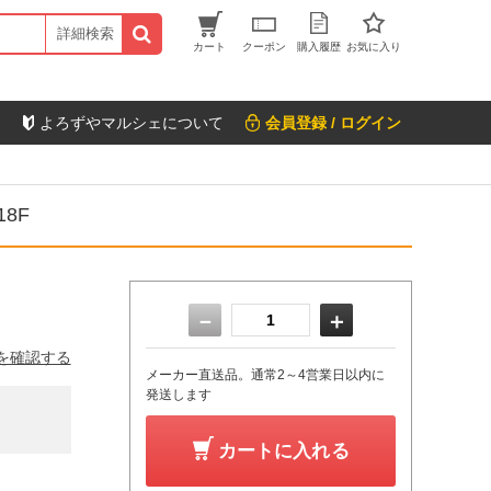
詳細検索
カート
クーポン
購入履歴
お気に入り
よろずやマルシェについて
会員登録 / ログイン
8F
－
＋
を確認する
メーカー直送品。通常2～4営業日以内に
発送します
カートに入れる