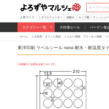
人気ワード
ミネラルウォーター
炭酸水
カップ麺
ティッシュペ
カテゴリー一覧
大特価セール
バーゲン食
ホーム
>
文房具・オフィス用品
>
コピー用紙・プリンター用紙
>
東洋印刷 ラベルシール nana 耐水・耐温度タイプ