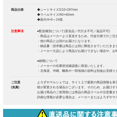
商品仕様
◆シートサイズ/210×297mm
◆ラベルサイズ/40×40mm
◆面付/4×6＝24面
注意事項
●配送種別について(直送品／代引き不可／返品不可)
・商品はメーカーより直送するため、代金引換でのご注
・他の商品とは別のお届けになります。
・納品書・請求書は商品とは別に郵送させていただきま
・メーカー欠品により商品がお届けできない場合や、お
●納期について
・メーカーの在庫状況確認後に発送いたします。
・北海道、沖縄、離島や一部地域の送料は別途お見積り
ご注意
よろずやマルシェでは、サイト上で最新の商品情報を表
(免責)
様が変更される場合がございます。そのため、お届けす
お届け商品のご使用前には商品の商品ラベルや注意書き
詳細な情報が必要な場合は、メーカーまたはよろずやマ