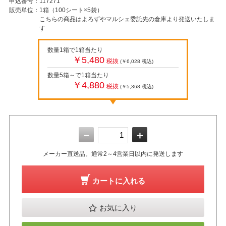
申込番号：
117271
販売単位：
1箱（100シート×5袋）
こちらの商品はよろずやマルシェ委託先の倉庫より発送いたしま
す
数量1箱で1箱当たり
￥5,480
税抜
(￥6,028
税込
)
数量5箱～で1箱当たり
￥4,880
税抜
(￥5,368
税込
)
－
＋
メーカー直送品。通常2～4営業日以内に発送します
カートに入れる
お気に入り