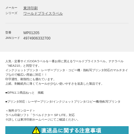
メーカー
東洋印刷
シリーズ
ワールドプライスラベル
型番
WP01205
JANコード
4974906332700
人気・定番サイズのOAラベルを一番お得に買えるワールドプライスラベル。ナナラベル
「NEA210」と同型です。
インクジェットプリンタ・レーザープリンタ・コピー機・熱転写プリンタ対応のマルチタイ
プなので幅広い用途に対応！！
印字適性、耐熱性にも優れています。
上紙、剥離紙共に薄くてカールが少ない使いやすさを追及した製品です。
■GPNエコ商品ねっと 掲載
■プリンタ対応：レーザープリンタ/インクジェットプリンタ/コピー機/熱転写プリンタ
＜無料ダウンロード＞
ラベル印刷ソフト「ラベルドクター SP LITE」対応
※詳しくは東洋印刷ホームページにてご確認ください。