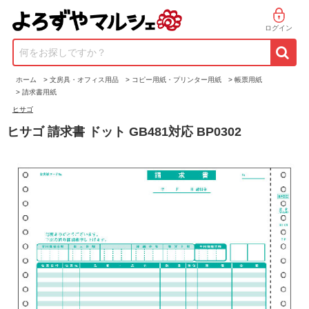
ログイン
何をお探しですか？
ホーム
>
文房具・オフィス用品
>
コピー用紙・プリンター用紙
>
帳票用紙
>
請求書用紙
ヒサゴ
ヒサゴ 請求書 ドット GB481対応 BP0302