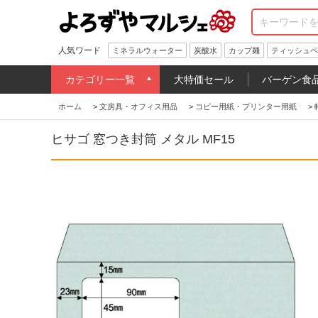
人気ワード
ミネラルウォーター
炭酸水
カップ麺
ティッシュペ
カテゴリー一覧
大特価セール
バーゲン食
ホーム
>
文房具・オフィス用品
>
コピー用紙・プリンター用紙
>
ヒサゴ 窓つき封筒 メタル MF15