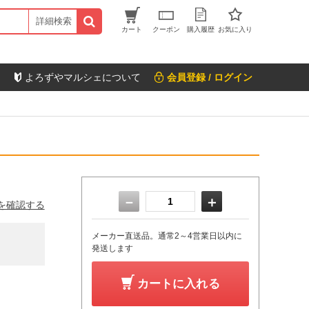
詳細検索
カート
クーポン
購入履歴
お気に入り
よろずやマルシェについて
会員登録 / ログイン
－
＋
を確認する
メーカー直送品。通常2～4営業日以内に
発送します
カートに入れる