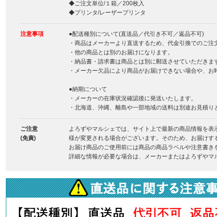
◆ご注文単位/１箱／200枚入
◆プリンタ/レーザープリンタ
注意事項
●配送種別について(直送品／代引き不可／返品不可)
・商品はメーカーより直送するため、代金引換でのご注
・他の商品とは別のお届けになります。
・納品書・請求書は商品とは別に郵送させていただきま
・メーカー欠品により商品がお届けできない場合や、お
●納期について
・メーカーの在庫状況確認後に発送いたします。
・北海道、沖縄、離島や一部地域の送料は別途お見積り
ご注意
よろずやマルシェでは、サイト上で最新の商品情報を表
(免責)
様が変更される場合がございます。そのため、お届けす
お届け商品のご使用前には商品の商品ラベルや注意書き
詳細な情報が必要な場合は、メーカーまたはよろずやマ