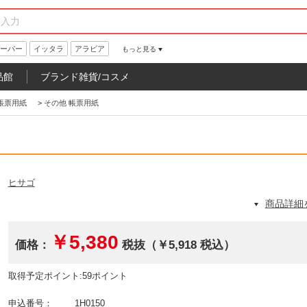
ーパー
イッタラ
アラビア
もっと見る
品館
ブランド雑貨/コスメ
帳票用紙
>
その他 帳票用紙
ヒサゴ
商品詳細
￥5,380
価格：
税抜（￥5,918 税込）
取得予定ポイント:59ポイント
申込番号：
1H0150