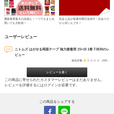
通販業界最大の品揃え！一つでもまとめ
訳あり品が毎週木曜日追加中！訳ありだ
買いでも大歓迎！
から安いんです！
ユーザーレビュー
ニトムズ はがせる両面テープ 強力接着用 15×10 1巻 T3830のレ
ビュー
総合評価:
（0件）
レビューを書く
この商品に寄せられたカスタマーレビューはまだありません。
レビューを評価するには
ログイン
が必要です。
この商品をシェアする