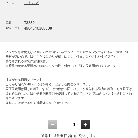
メーカー
ニトムズ
型番
T3830
JANコード
4904140308308
ネジやクギが使えない室内の平滑面へ、ネームプレートやカレンダーを貼るのに最適です。
基材が強いので、はがした後にのりが残りにくく、住まいにやさしいタイプです。
手でちぎれるので作業性抜群。
※荷重のかかる壁掛け小物やフックの取り付けには、強力固定用がおすすめです。
【はがせる両面シリーズ】
しっかり貼れてキレイにはがせる「はがせる両面シリーズ」。
両面固定用は同じ粘着剤ですが、その他は片面にはしっかり貼れる強力粘着剤、もう片面は
仮止めに適した、はがせる弱粘着剤を使用しているので、あとではがしたい【用途】にあわ
せて選べます。
きれいにはがせるので被着体をキズつけません。
－
＋
通常1～3営業日以内に発送します