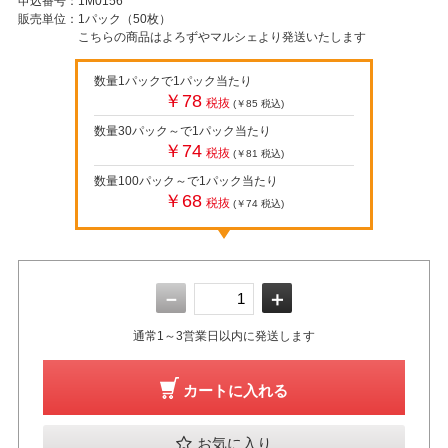
申込番号：
1M0156
販売単位：
1パック（50枚）
こちらの商品はよろずやマルシェより発送いたします
数量1パックで1パック当たり
￥78
税抜
(￥85
税込
)
数量30パック～で1パック当たり
￥74
税抜
(￥81
税込
)
数量100パック～で1パック当たり
￥68
税抜
(￥74
税込
)
－
＋
通常1～3営業日以内に発送します
カートに入れる
お気に入り