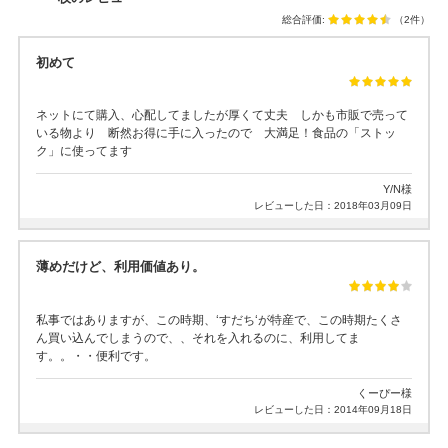
総合評価:
（2件）
初めて
ネットにて購入、心配してましたが厚くて丈夫 しかも市販で売って
いる物より 断然お得に手に入ったので 大満足！食品の「ストッ
ク」に使ってます
Y/N様
レビューした日：2018年03月09日
薄めだけど、利用価値あり。
私事ではありますが、この時期、‘すだち‘が特産で、この時期たくさ
ん買い込んでしまうので、、それを入れるのに、利用してま
す。。・・便利です。
くーぴー様
レビューした日：2014年09月18日