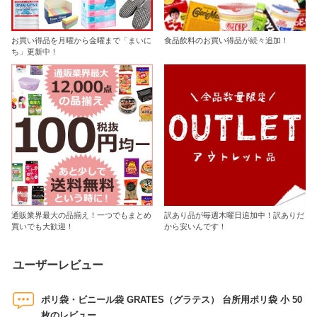
お買い得品を月曜から金曜まで「まいに
食品飲料のお買い得品が続々追加！
ち」更新中！
通販業界最大の品揃え！一つでもまとめ
訳あり品が毎週木曜日追加中！訳ありだ
買いでも大歓迎！
から安いんです！
ユーザーレビュー
ポリ袋・ビニール袋 GRATES（グラテス） 台所用ポリ袋 小 50
枚のレビュー