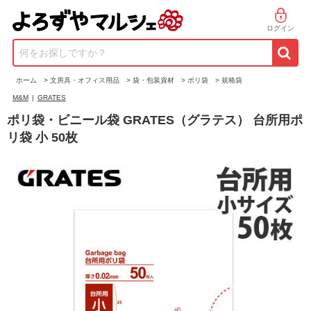
ログイン
何をお探しですか？
ホーム
>
文房具・オフィス用品
>
袋・包装資材
>
ポリ袋
>
規格袋
M&M
|
GRATES
ポリ袋・ビニール袋 GRATES（グラテス） 台所用ポ
リ袋 小 50枚