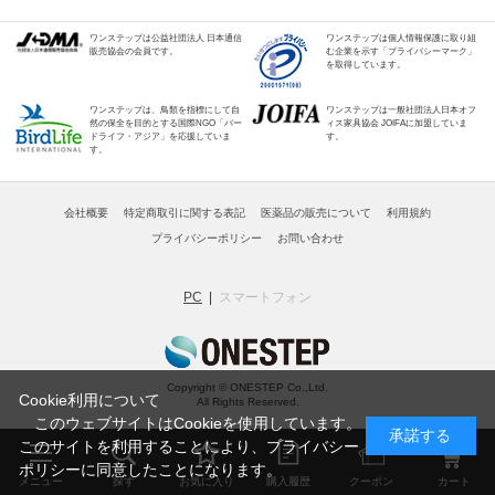
ワンステップは公益社団法人 日本通信
ワンステップは個人情報保護に取り組
販売協会の会員です。
む企業を示す「プライバシーマーク」
を取得しています。
ワンステップは、鳥類を指標にして自
ワンステップは一般社団法人日本オフ
然の保全を目的とする国際NGO「バー
ィス家具協会 JOIFAに加盟していま
ドライフ・アジア」を応援していま
す。
す。
会社概要
特定商取引に関する表記
医薬品の販売について
利用規約
プライバシーポリシー
お問い合わせ
PC
スマートフォン
Copyright © ONESTEP Co.,Ltd.
Cookie利用について
All Rights Reserved.
このウェブサイトはCookieを使用しています。
承諾する
このサイトを利用することにより、
プライバシー
ポリシー
に同意したことになります。
メニュー
探す
お気に入り
購入履歴
クーポン
カート