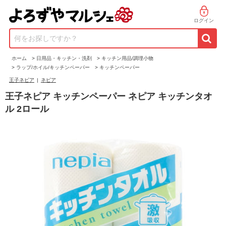
ログイン
何をお探しですか？
ホーム
>
日用品・キッチン・洗剤
>
キッチン用品/調理小物
>
ラップ/ホイル/キッチンペーパー
>
キッチンペーパー
王子ネピア
|
ネピア
王子ネピア キッチンペーパー ネピア キッチンタオ
ル 2ロール