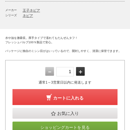
メーカー
王子ネピア
シリーズ
ネピア
水や油を激吸収。厚手タイプで濡れてもだんぜんタフ！
フレッシュパルプ100％製品で安心。
パッケージに独自のミシン目がはいっているので、開封しやすく、清潔に保管できます。
－
＋
通常1～3営業日以内に発送します
カートに入れる
お気に入り
ショッピングカートを見る