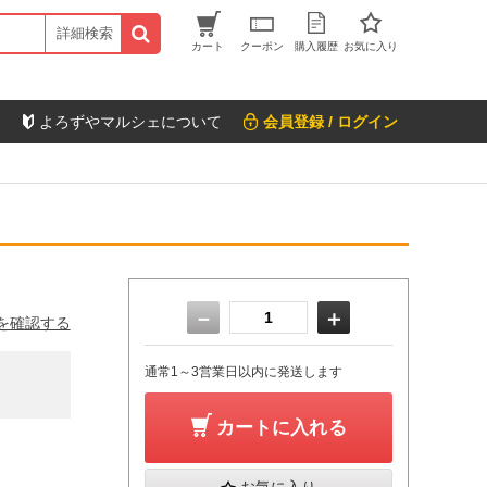
詳細検索
カート
クーポン
購入履歴
お気に入り
よろずやマルシェについて
会員登録 / ログイン
－
＋
を確認する
通常1～3営業日以内に発送します
カートに入れる