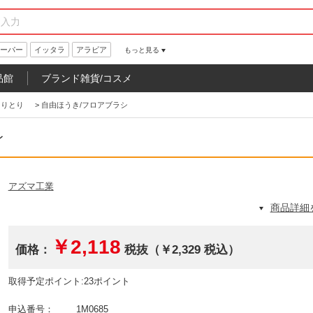
ーパー
イッタラ
アラビア
もっと見る
品館
ブランド雑貨/コスメ
ちりとり
>
自由ほうき/フロアブラシ
レ
アズマ工業
商品詳細
￥2,118
価格：
税抜（￥2,329 税込）
取得予定ポイント:23ポイント
申込番号：
1M0685