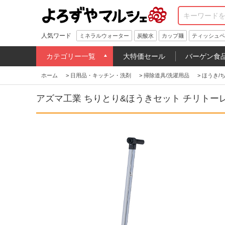
人気ワード
ミネラルウォーター
炭酸水
カップ麺
ティッシュペ
カテゴリー一覧
大特価セール
バーゲン食
ホーム
>
日用品・キッチン・洗剤
>
掃除道具/洗濯用品
>
ほうき/
アズマ工業 ちりとり&ほうきセット チリトー