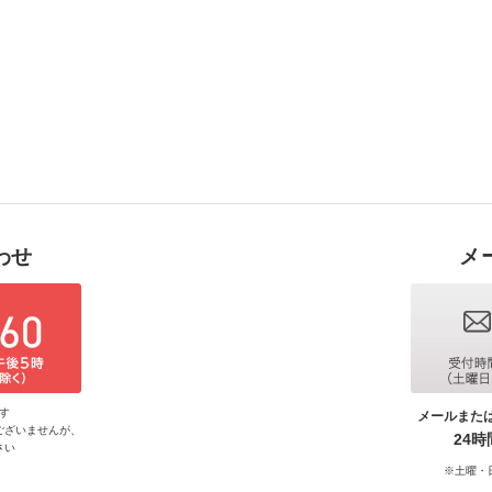
わせ
メ
す
メールまた
ございませんが、
24
さい
※土曜・