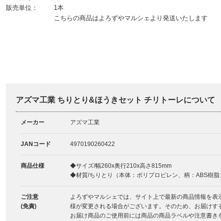
販売単位：
1本
こちらの商品はよろずやマルシェより発送いたします
アズマ工業 ちりとり&ほうきセット チリトーレについて
メーカー
アズマ工業
JANコード
4970190260422
商品仕様
◆サイズ/幅260x奥行210x高さ815mm
◆材質/ちりとり（本体：ポリプロピレン、柄：ABS樹
ご注意
よろずやマルシェでは、サイト上で最新の商品情報を表
(免責)
様が変更される場合がございます。そのため、お届けす
お届け商品のご使用前には商品の商品ラベルや注意書き