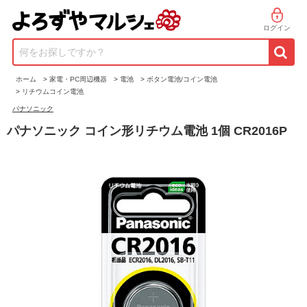
ログイン
何をお探しですか？
ホーム
>
家電・PC周辺機器
>
電池
>
ボタン電池/コイン電池
>
リチウムコイン電池
パナソニック
パナソニック コイン形リチウム電池 1個 CR2016P