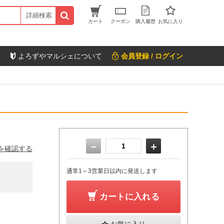
詳細検索
カート
クーポン
購入履歴
お気に入り
よろずやマルシェについて
会員登録 / ログイン
－
＋
を確認する
通常1～3営業日以内に発送します
カートに入れる