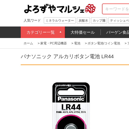
人気ワード
ミネラルウォーター
炭酸水
カップ麺
ティッシュペ
カテゴリー一覧
大特価セール
バーゲン食
ホーム
>
家電・PC周辺機器
>
電池
>
ボタン電池/コイン電池
>
パナソニック アルカリボタン電池 LR44