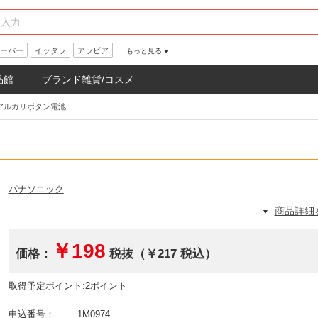
ーパー
イッタラ
アラビア
もっと見る
品館
ブランド雑貨/コスメ
アルカリボタン電池
パナソニック
商品詳細
￥198
価格：
税抜（￥217 税込）
取得予定ポイント:2ポイント
申込番号：
1M0974