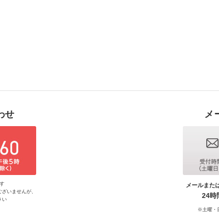
わせ
メ
す
メールまた
ございませんが、
24
さい
※土曜・