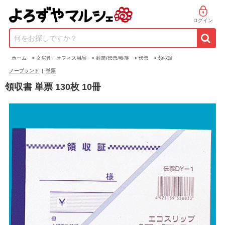
ログイン
何をお探しですか？
ホーム
>
文房具・オフィス用品
>
封筒/伝票/帳簿
>
伝票
>
領収証
ノーブランド
|
単票
領収書 単票 130枚 10冊