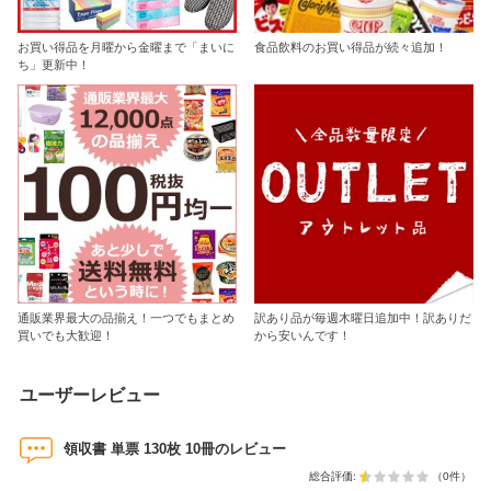
お買い得品を月曜から金曜まで「まいに
食品飲料のお買い得品が続々追加！
ち」更新中！
通販業界最大の品揃え！一つでもまとめ
訳あり品が毎週木曜日追加中！訳ありだ
買いでも大歓迎！
から安いんです！
ユーザーレビュー
領収書 単票 130枚 10冊のレビュー
総合評価:
（0件）