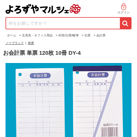
ログイン
何をお探しですか？
ホーム
>
文房具・オフィス用品
>
封筒/伝票/帳簿
>
伝票
>
会計票
ノーブランド
|
単票
お会計票 単票 120枚 10冊 DY-4