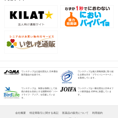
ワンステップは公益社団法人 日本通信
ワンステップは個人情報保護に取り組
販売協会の会員です。
む企業を示す「プライバシーマーク」
を取得しています。
ワンステップは、鳥類を指標にして自
ワンステップは一般社団法人日本オフ
然の保全を目的とする国際NGO「バー
ィス家具協会 JOIFAに加盟していま
ドライフ・アジア」を応援していま
す。
す。
会社概要
特定商取引に関する表記
医薬品の販売について
利用規約