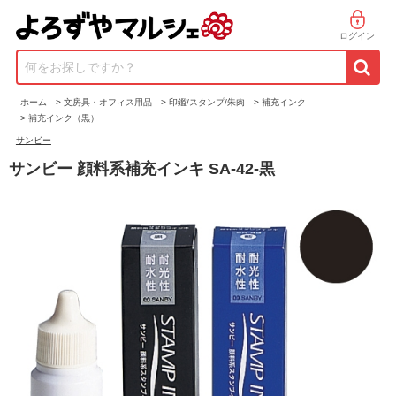
ログイン
何をお探しですか？
ホーム
>
文房具・オフィス用品
>
印鑑/スタンプ/朱肉
>
補充インク
>
補充インク（黒）
サンビー
サンビー 顔料系補充インキ SA-42-黒