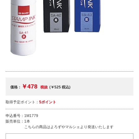
￥478
価格：
税抜
(￥525
税込
)
取得予定ポイント：
5ポイント
申込番号：
1M1779
販売単位：
1本
こちらの商品はよろずやマルシェより発送いたします